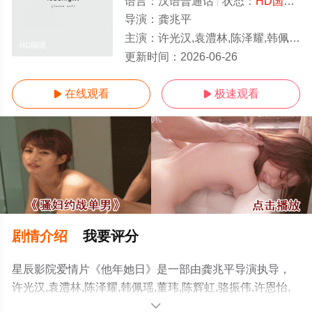
语言：
汉语普通话
状态：
HD国语/高清
导演：
龚兆平
主演：
许光汉,袁澧林,陈泽耀,韩佩瑶,董玮,陈辉虹,骆振伟,许恩怡,谢咏欣
HD国语
更新时间：
2026-06-26
在线观看
极速观看


剧情介绍
我要评分
星辰影院爱情片《他年她日》是一部由龚兆平导演执导，
许光汉,袁澧林,陈泽耀,韩佩瑶,董玮,陈辉虹,骆振伟,许恩怡,
谢咏欣等演员精彩演绎的中国香港 / 中国台湾电影，手机免
