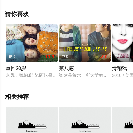
费观看高清无删减完整版电影大全就上星辰影视，更多相
关信息可移步至豆瓣电影、电视猫或剧情网等平台了解。
猜你喜欢
10.0
8.0
正片
正片
正片
重回20岁
第八感
滑稽戏
米风，碧朝,郎安,阿坛是从小到大的好朋友，他们性格各异。米
智炫是首尔一所大学的新生。他来自
2010 /
相关推荐