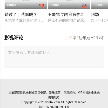
4.0
2.0
HD国语
HD国语
HD国语
错过了，遗憾吗？
不能错过的只有你2
阿颖
刚大学毕业的吴小北（庄达菲 饰）被初恋男友李天昊（周澄奧 
风流不羁的房地产销冠江来（吴翊歌 
九十年代
影视评论
共
0
条 “他年她日” 影评
星辰影院
提供未删减高清电影、娱乐综艺、动漫经典、VIP电视剧全集免
费在线看
Copyright © 2023 vdd62.com All Rights Reserved
鄂ICP备2023003911号