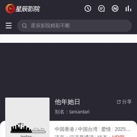






他年她日
分享

别名：taniantari
中国香港 / 中国台湾
爱情
2025
2.0