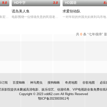
9.0
HD中字
3.0
HD国语
8.
谎岛美人鱼
求爱别动队
军入伍来到偏远荒凉的边疆叶城。白天进行生产劳动晚上进行军事训练，手脚磨
（朱宏嘉 饰）是从大学时期就走到了一起的恋人，毕业之后，吴思渺来到了假日
电影围绕一位情场失意的民宿老板娘“文”（温碧霞 饰）与一位潦倒编
一对年轻的外国夫妇来到乌市地
共
0
条 “七年很痒” 
S订阅
百度蜘蛛
神马爬虫
搜狗蜘蛛
奇虎地图
谷歌地图
必应
星辰影院
提供未删减高清电影、娱乐综艺、动漫经典、VIP电视剧全集免费在线
Copyright © 2023 vdd62.com All Rights Reserved
鄂ICP备2023003911号