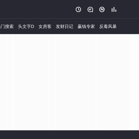




门搜索
头文字D
女房客
发财日记
赢钱专家
反毒风暴