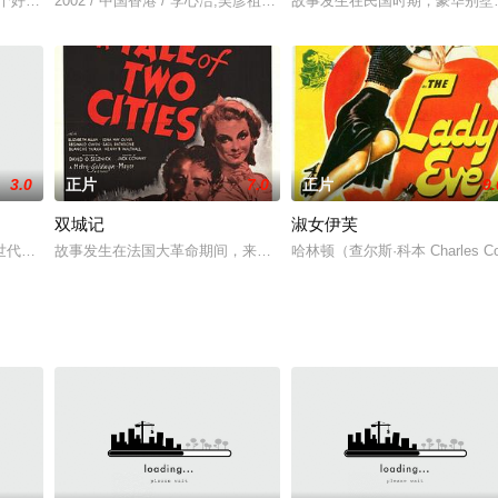
军招募等候的队伍里相遇并成为了朋友。阿尔是为了给女孩们一个好印象才来参军
个好情人，如果你十分在意他能随传随到的话。空姐coco（江一燕 饰）就十
2002 / 中国香港 / 李心洁,吴彦祖,陈冠希,黄秋生,夏文汐
故事发生在民国时期，豪华别墅
3.0
正片
7.0
正片
9.
双城记
淑女伊芙
决定参加某美术馆的设计大赛，作为妻子的美雪（中谷美纪 饰）全力支持丈夫
世代流放罪犯的“流放岛”，岛上居民除了正当营生还兼做海盗，以抗衡官府及各
故事发生在法国大革命期间，来自英国伦敦的律师西德尼（罗纳德·考尔曼 Ronal
哈林顿（查尔斯·科本 Charles