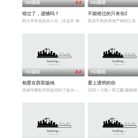
HD国语
4.0
HD国语
错过了，遗憾吗？
不能错过的只有你2
刚大学毕业的吴小北（庄达菲 饰）被初恋男友李天昊（周澄奧 
风流不羁的房地产销冠江来
HD国语
8.0
HD国语
相爱在西双版纳
爱上透明的你
美籍华裔歌手阿多回到了故乡——美丽的西双版纳。他怀着一份
2026 / 大陆 / 郭卫鹏,颜瞳桐