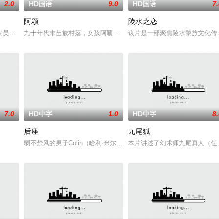
2.0
HD国语
9.0
HD国语
7.
阿颖
陵水之恋
饰）断崖式分手后陷入无尽的情绪反扑。她沉溺于失恋的痛苦，闺蜜米亚（赵佳
（吴翊歌 饰），为利益化身“深情画家”，步步为营接近倔强女医生李梦（李萌
九十年代末苗族村落，女孩阿颖反抗包办婚姻出逃，和心上人三宝相
该片是一部聚焦陵水黎族文化传
7.0
HD中字
1.0
HD中字
8.
后座
九尾狐
痴情和执着寻找儿时青梅竹马的伙伴月妹。一个偶然的机会，他找到了清纯美丽
弱不禁风的男子Colin（哈利·米尔林 Harry Melling 饰）遇上英俊无比的
本片讲述了幻术师九尾真人（任