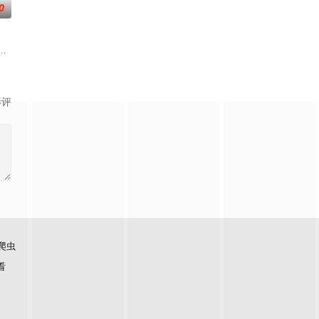
0
出血泡仍然坚持劳作。历尽艰辛的王玉芳与青梅竹马的
酒店工作，就此结识了酒店经理章竹安（巫刚 饰）。之后，因为在酒店的工作
剧“乐”（禾浩辰 饰）之间因网络相识而展开的关系。看似虚拟的情感，逐渐在
毯厂，他们拿出一块织有夜莺图案的和田地毯，要求找到失散在和田的另一块
影评
爬虫
看