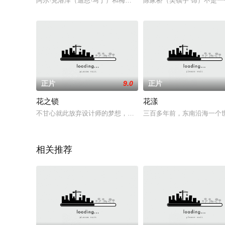
阿尔·克洛泽（迪恩·马丁）和梅尔文·琼斯（杰瑞·刘易斯）在海
陈家桥（吴镇宇 饰）不是一
正片
9.0
正片
花之锁
花漾
不甘心就此放弃设计师的梦想，际遇坎坷的和弥（筒井道隆 饰）
三百多年前，东南沿海一个
相关推荐