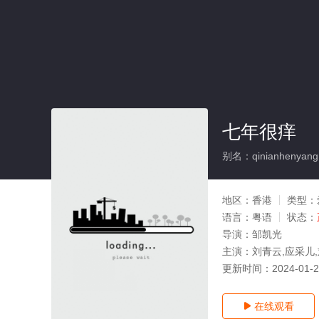
七年很痒
别名：qinianhenyang
地区：
香港
类型：
语言：
粤语
状态：
导演：
邹凯光
主演：
刘青云,应采儿
更新时间：
2024-01-
在线观看
