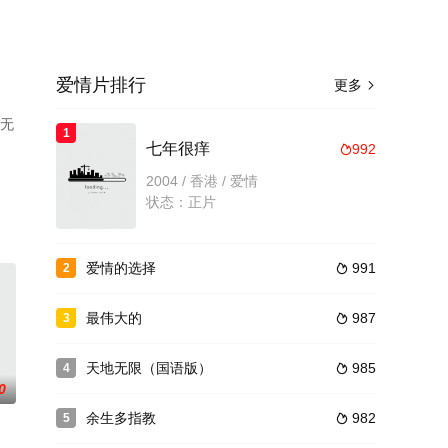
爱情片排行
更多

清无
1
七年很痒
992

2004 / 香港 / 爱情
状态：正片
爱情的选择
991
2

最伟大的
987
3

天地无限（国语版）
985
4

0
余生多指教
982
5
