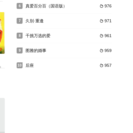
的。他已经尝试了11次，每次都因为膝盖不好
分饱受折磨，他偶尔天天出现给你惊喜，偶尔几个月不见人影，然而沉浸在爱河中
内居住着英俊帅气的男主人贺书明（罗彬 饰）及其乖巧的女儿丝丝。可惜女主
真爱百分百（国语版）
976
6

久别·重逢
971
7

千挑万选的爱
961
8

0
图雅的婚事
959
9

后座
957
10

的事业，谁知结果却令夫妇始料未及。同在登山俱乐
方的威胁，官府对海盗头海爷（任达华 饰）以高官厚禄为诱饵进行招安，海爷
d Colman 饰）爱上了名为露西（伊丽莎白·艾兰 Elizabeth Allan 
 Coburn 饰）和女儿简（芭芭拉·斯坦威克 Barbara Stanwyck 饰）靠