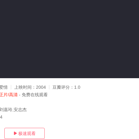
爱情
上映时间：
2004
豆瓣评分：
1.0
正片/高清
- 免费在线观看
,刘嘉玲,安志杰
24
极速观看
