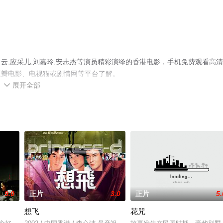
云,应采儿,刘嘉玲,安志杰等演员精彩演绎的香港电影，手机免费观看高
豆瓣电影、电视猫或剧情网等平台了解。
展开全部

9.0
正片
3.0
正片
5.
想飞
花咒