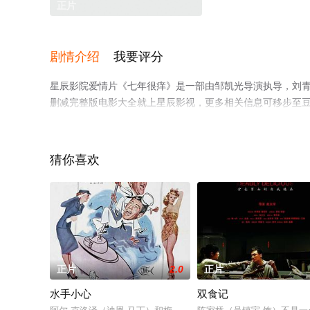
正片
剧情介绍
我要评分
星辰影院爱情片《七年很痒》是一部由邹凯光导演执导，刘青
删减完整版电影大全就上星辰影视，更多相关信息可移步至
猜你喜欢
正片
2.0
正片
水手小心
双食记