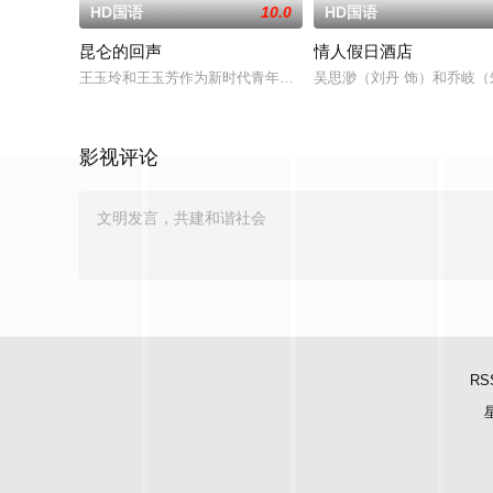
HD国语
10.0
HD国语
昆仑的回声
情人假日酒店
王玉玲和王玉芳作为新时代青年，响应国家建设边疆的号召，参
吴思渺（刘丹 饰）和乔岐
影视评论
RS