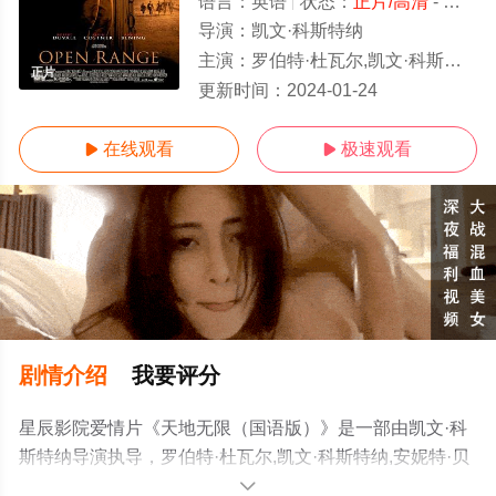
语言：
英语
状态：
正片/高清
- 免费在线观看
导演：
凯文·科斯特纳
主演：
罗伯特·杜瓦尔,凯文·科斯特纳,安妮特·贝宁,迈克尔·刚本,迈克尔·杰特,迭戈·卢纳,詹姆斯·拉索,亚布拉哈
正片
更新时间：
2024-01-24
在线观看
极速观看


剧情介绍
我要评分
星辰影院爱情片《天地无限（国语版）》是一部由凯文·科
斯特纳导演执导，罗伯特·杜瓦尔,凯文·科斯特纳,安妮特·贝
宁,迈克尔·刚本,迈克尔·杰特,迭戈·卢纳,詹姆斯·拉索,亚布拉
