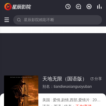






天地无限（国语版）
分享

别名：tiandiwuxianguoyuban
美国
爱情,剧情,西部,爱情片
2003
1