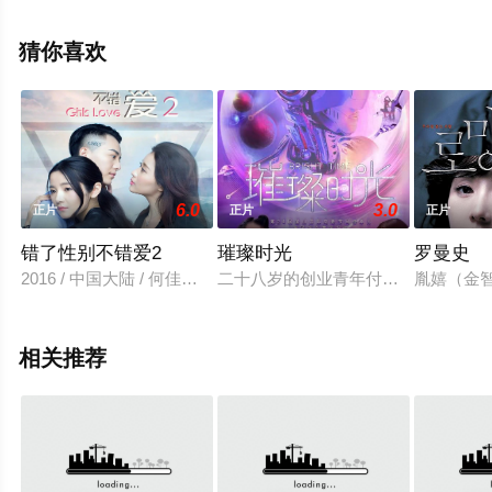
哈姆·本鲁比,迪恩·麦克德蒙特,金等演员精彩演绎的美国电
影，手机免费观看高清无删减完整版电影大全就上星辰影
猜你喜欢
视，更多相关信息可移步至豆瓣电影、电视猫或剧情网等
平台了解。
6.0
3.0
正片
正片
正片
错了性别不错爱2
璀璨时光
罗曼史
2016 / 中国大陆 / 何佳颖,米勒
二十八岁的创业青年付豪把新研究的
胤嬉（金
相关推荐