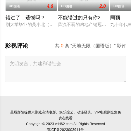
4.0
2.0
HD国语
HD国语
HD国语
错过了，遗憾吗？
不能错过的只有你2
阿颖
刚大学毕业的吴小北（庄达菲 饰）被初恋男友李天昊（周澄奧 
风流不羁的房地产销冠江来（吴翊歌 
九十年代
影视评论
共
0
条 “天地无限（国语版）” 影评
星辰影院
提供未删减高清电影、娱乐综艺、动漫经典、VIP电视剧全集免
费在线看
Copyright © 2023 vdd62.com All Rights Reserved
鄂ICP备2023003911号