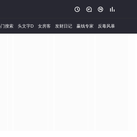




门搜索
头文字D
女房客
发财日记
赢钱专家
反毒风暴