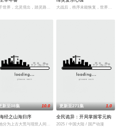
自在。看男主石昊如何一生极致辉煌，造就无尽传说。
赛冠军，一边暗中追查潜伏在参赛者中的卧底，可她并不知道，一个为她量身打
地。星辰镇昔日天才辰天，十岁后武魂沉寂、灵海枯竭，自此沦为家族废物，
角孟川自小立下为母复仇的誓言，以镜湖道院为起点，凭借坚毅无畏的心志与利
千世界，北灵境出，踏灵路，伐罗天，剑斩诛邪永定乾坤，万道争锋吾为主率!
大战后，秩序未能恢复，世界陷入混乱。混沌
更新至08集
10.0
更新至271集
1.0
海经之山海归序
全民诡异：开局掌握零元购
“明”失去了一切在乎的人，这个糟糕的王真的很糟糕！我要向他复仇！等等，
门）、辽国女粉丝耶律云（原型为高丽使者之子金富轼与金富辙合二为一，女
地分为上古大荒与现世人间两界，由太极壁垒相隔，域外虚无异境滋生侵蚀神
2025 / 中国大陆 / 国产动漫
战持刀歹徒、菜市场识破盗窃惯犯、狗肉馆卧底端掉