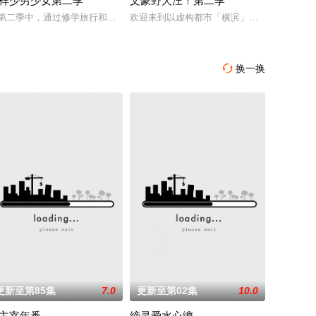
样少男少女第二季
文豪野犬汪！第二季
元寿子,前岛亚美,小泽亚李,上坂堇,中上育实,秦佐和子,相羽爱奈,工藤晴香,中岛由
合潮流、呈现崭新的花仙子世界
墓中“宝物”之人便能获得先人的异能，全世界为获得宝物而疯狂。无往不利盗墓
第二季中，通过修学旅行和舞会等在原作中广受欢迎的篇章，细腻地描绘了瑞稀
欢迎来到以虚构都市「横滨」为舞台，一众如
了解到自己才能的极限，到达绝望与后悔的尽头后－
换一换

更新至第85集
7.0
更新至第02集
10.0
主宰年番
缔灵爱水心缠