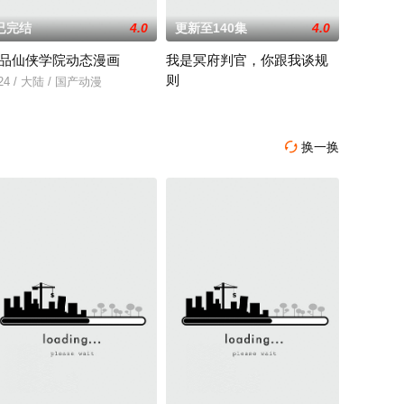
已完结
4.0
更新至140集
4.0
品仙侠学院动态漫画
我是冥府判官，你跟我谈规
则
使阴兵之力，化身“活阎罗”归来复仇。他利用附
入欧美主流市场。南非国际影展喜获金奖，成为在此影展获奖的首个亚洲动漫作
人展开决战。随着旧世界破碎，众人流落天外的永恒大陆。而在这里白小纯将面
24 / 大陆 / 国产动漫
2025 / 中国大陆 / 国产动漫
换一换
