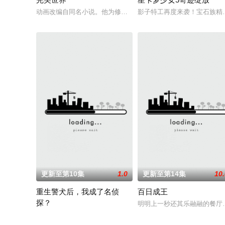
动画改编自同名小说。他为修道而生，为应劫而至，他身化亿万
影子特工再度来袭！宝石族精
更新至第10集
1.0
更新至第14集
10
重生警犬后，我成了名侦
百日成王
探？
明明上一秒还其乐融融的餐厅
程序员沈舟一觉醒来变成哈士奇，还被当成警犬送进警局。为了变