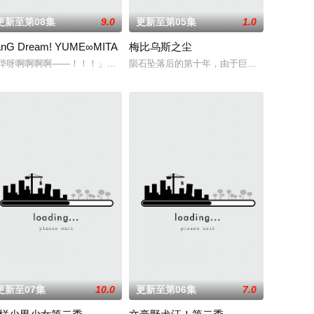
更新至第08集
9.0
更新至第05集
1.0
anG Dream! YUME∞MITA
梅比乌斯之尘
出会いでクラスのモテ男子・南新汰に恋をする。少女
头往窗外乱丢，就是对人乱吐口水，偶尔还会做出一些违法乱纪的事。幸好她
止入内的区域里，存在着被口口相传为“窥之生厄、亵之招祟”的“不可触碰之
哔呀啊啊啊啊——！！！」为了乐团出道而突然集结的团员们！虽然每个人都
陨石坠落后的第十年，由于巨大结晶释放出的神
乏灵活性，攻击性能过低，导致连等级都难以正常提升。因此，它被称为超越了
更新至07集
10.0
更新至第06集
7.0