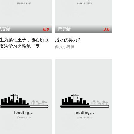
已完结
8.0
已完结
3.0
生为第七王子，随心所欲
潜水的奥力2
魔法学习之路第二季
五大宗门共同守护，仙道昌盛。可轩辕门宗主岳无疾为实现野望，掀起了一场灭
两只小潜艇
中淋得全身湿透的她一把伞为契机，展开了一段奇妙的
七王子は“魔術ヲタク” 魔術に大切なものは、“家柄”・“才能”・“努力”……