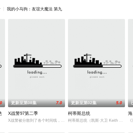
者
我的小马驹：友谊大魔法 第九
.0
更新至第08集
7.0
更新至第02集
5.0
绝
X战警97第二季
柯蒂斯总统
海
vers that the only
X战警被分散到了各个时间线，从过去，到未来，而他们将在最脆弱的时间
柯蒂斯总统（凯斯·大卫 Keith 
《
的世界观，见证绝地武士崭新篇章。