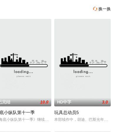
换一换

已完结
10.0
HD中字
3.0
底小纵队第十一季
玩具总动员5
点遭遇袭击——如今，1990年代。天启发威，大战来临。
David 配音）及其古怪的幕僚团队将共同应对那些瑞克根本不会理会的一系列危
海底小纵队第十一季》继续带领小朋友开启冒险。队员们深入海底、穿越丛林
本部续作中，胡迪、巴斯光年、翠斯等“元老