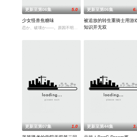
更新至第06集
5.0
更新至第06集
6
少女怪兽焦糖味
被追放的转生重骑士用游
知识开无双
恋か、破壊か――。原因不明の病に悩まされている女子高生・
“重骑士”——那是一个以防
更新至第07集
1.0
更新至第44集
3