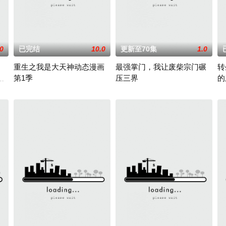
.0
已完结
10.0
更新至70集
1.0
重生之我是大天神动态漫画
最强掌门，我让废柴宗门碾
转
第1季
压三界
的
——云月大陆。大陆鼎盛时期由浣溪沙、赤霞峰、风吟山庄、无尘岛、轩辕门
住着学校里首屈一指的美少女椎名真昼。原本毫无交集的两人，却因周借给在雨
重生修行 所向披靡
2026 / 中国大陆 / 国产动漫
第