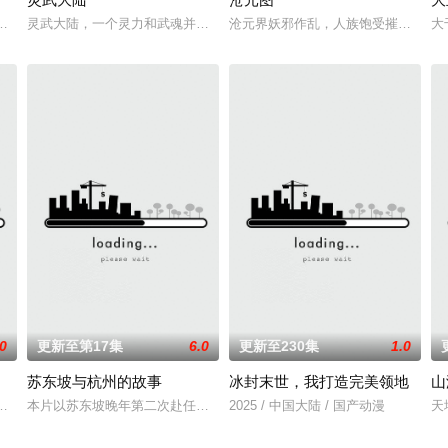
血雨，洒落万古岁月，经历无数时空的熬炼，岁月长河的洗礼，他化万古，他化
灵竟然成了关键所在！东方桃子与伙伴们一边为救治师父森木宇冲击仙蜜试炼
灵武大陆，一个灵力和武魂并存的世界，灵修一念动山河，武者徒手撕天
沧元界妖邪作乱，人族饱受摧残，主
大
.0
更新至第17集
6.0
更新至230集
1.0
苏东坡与杭州的故事
冰封末世，我打造完美领地
山
，下一秒竟然血流成河……明明是爱民如子的君王下一秒竟然变成嗜血凶兽……
本片以苏东坡晚年第二次赴任杭州，与老友佛印（一心想将苏东坡渡入佛
2025 / 中国大陆 / 国产动漫
天
回人，他绑定“警犬系统”，破一案进一步，从此踏上破案攒进度之路。深夜巷