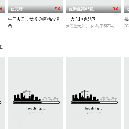
.0
已完结
5.0
更新至第05集
3.0
皇子夫君，我养你啊动态漫
​一念永恒完结季​
极
画
手背叛，残忍杀害后抛尸乱葬岗。濒死之际，他唤醒了上古魔刀“幽冥”，获得驱
产动漫大片。法国戛纳电视节上以10万美元一集的亚洲动画片新纪录，成功打
为苍生大义，白小纯不得不与通天道
20
2023 / 大陆 / 国产动漫
王