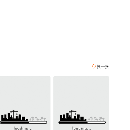
换一换
