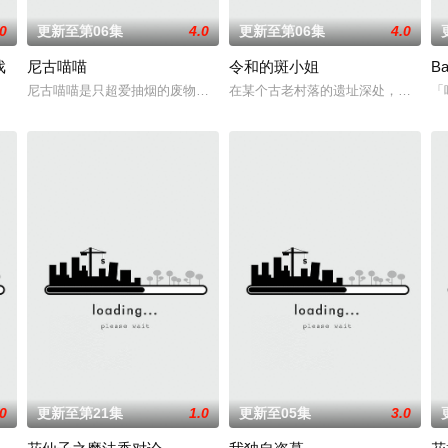
.0
更新至第06集
4.0
更新至第06集
4.0
戏
尼古喵喵
令和的斑小姐
B
赤石黒絵（クロエ）。不器用で人との交流を避けて生きてきた彼女は、とある
尼古喵喵是只超爱抽烟的废物兽人！因为缺乏伦理与卫生观念，不是把烟
在某个古老村落的遗址深处，那一片禁
「
御为主，吸引敌人攻击以保护队友的职业。然而，与其他防御职业相比，其性能缺
.0
更新至第21集
1.0
更新至05集
3.0