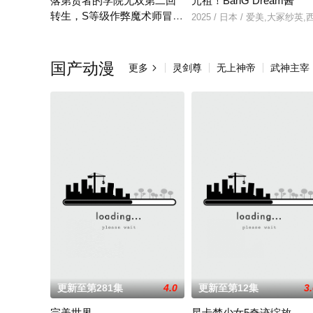
落第贤者的学院无双第二回
元祖！BanG Dream酱
转生，S等级作弊魔术师冒险
2025 / 日本 / 爱美,大
记
由绝望中转生的最强贤者，到400年后的世界一展外挂威能！大
国产动漫
更多
灵剑尊
无上神帝
武神主宰

更新至第281集
4.0
更新至第12集
3
完美世界
星卡梦少女5奇迹绽放