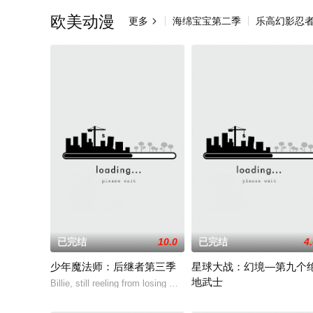
欧美动漫
更多
海绵宝宝第二季
乐高幻影忍

已完结
10.0
已完结
4
少年魔法师：后继者第三季
星球大战：幻境—第九个
地武士
Billie, still reeling from losing Alex at the end of Season 2, disco
该剧延续《星球大战：幻境》