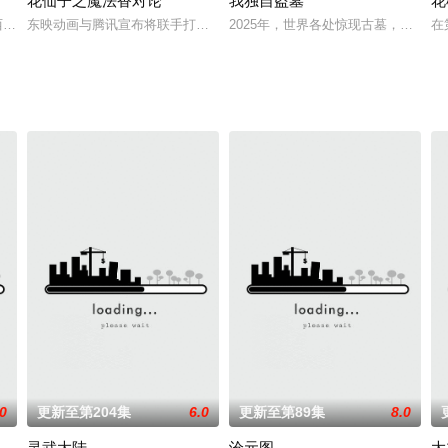
花仙子之魔法香对论
我独自盗墓
花
冢纱英,西本里美,大桥彩香,伊藤彩沙,佐仓绫音,三泽纱千香,加藤英美里,日笠阳子,金
东映动画与腾讯宣布将联手打造『花仙子』全新动画新作将继承经典、结
2025年，世界各处惊现古墓，获得
在
贤者艾福达尔从现代转生至异世界后，将人生的一切都花费在研究魔导上。当他
.0
更新至第204集
6.0
更新至第89集
8.0
灵武大陆
沧元图
大