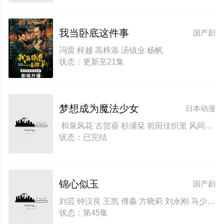
我当卧底这件事
国产剧
冯雷 梓越 高梓添 汤镇业 杨帆
状态：更新至21集
梦想成为魔法少女
日本动漫
和泉风花 古贺葵 杉浦栞 前田佳织里 风间万裕子 池田海咲 福圆美里 相坂优歌 津田美波 阿澄佳奈
状态：已完结
锦心似玉
国产剧
刘芸 钟汉良 王凯 傅淼 方晓莉 刘永刚 马少骅 谭松韵 闫勤 谭建昌 古斌 陈张太康 李兰陵 侯长荣 颖儿 韩帅 褚珺 边江 马伯全 何泓姗 顾珂嘉 杨猛 孙雪宁 李斌 赵毅 虞朗 任宇 严晓频 唐晓天 崔尔康 赵崇越 朱丽群 何苗 黄曼 郑好 秦越 徐雷智 田淼 骆文博 刘亚鹏 斓曦 李晟 吴冕 强宇 杜和倩 韦奕波 李芸 邱秋 张博鑫 井璐 谭琍敏 金璐莹 向俞星 傅铂涵 依灵 钱文青 任婉婧 白雨 孟子焱 彭杨 张杍涵 陈芊朵 银艺 卜宇鑫 刘国际 何涌生 孙佳奇 释臣伟 沈雪炜 岳佳颐 丁洁 龚
状态：第45集