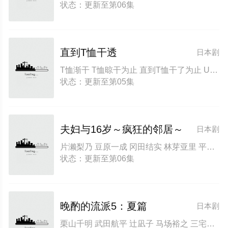
状态：更新至第06集
直到T恤干透
日本剧
T恤渐干 T恤晾干为止 直到T恤干了为止 Until the T-Shirt Dries
状态：更新至第05集
夫妇与16岁～疯狂的邻居～
日本剧
片濑梨乃 豆原一成 冈田结实 林芽亚里 平野生成 北村优衣 西山茧子
状态：更新至第06集
晚酌的流派5：夏篇
日本剧
栗山千明 武田航平 辻凪子 马场裕之 三宅康敏 冈山一