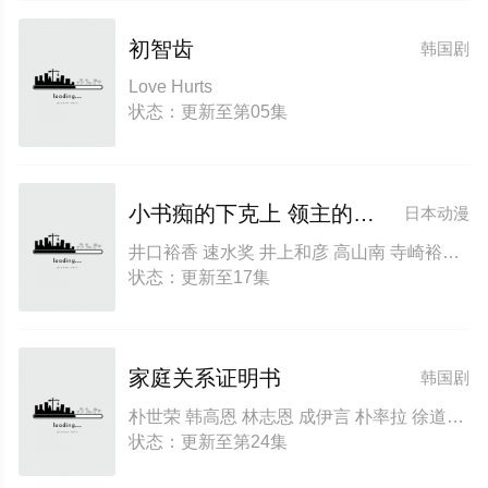
初智齿
韩国剧
Love Hurts
状态：更新至第05集
小书痴的下克上 领主的养女
日本动漫
井口裕香 速水奖 井上和彦 高山南 寺崎裕香 森川智之 井上喜久子 梅原裕一郎 濑户麻沙美 东山奈央 子安武人 前野智昭 田村睦心 狩野翔 三瓶由布子 安野希世乃 中岛爱 小山刚志 折笠富美子 白井悠介 山下诚一郎 宫泽清子 田村由香里 小山茉美 山路和弘 福原克己
状态：更新至17集
家庭关系证明书
韩国剧
朴世荣 韩高恩 林志恩 成伊言 朴率拉 徐道永 全胜彬
状态：更新至第24集