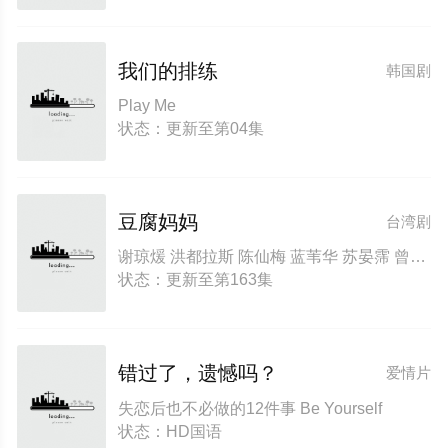
我们的排练
韩国剧
Play Me
状态：更新至第04集
豆腐妈妈
台湾剧
谢琼煖 洪都拉斯 陈仙梅 蓝苇华 苏晏霈 曾智希 曾子益 陈志强 郭忠祐 李之勤 潘奕如 范瑞君 王耿豪 吴铃山 张倩 李运庆 罗子惟 宫美乐 王晴 于浩威 马国毕 张世贤 徐千京 黄子玲 黄靖雅 李佩怡 吴政澔 黄尚禾 吴皓升
状态：更新至第163集
错过了，遗憾吗？
爱情片
失恋后也不必做的12件事 Be Yourself
状态：HD国语