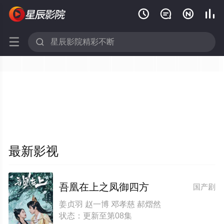






最新影视
吾凰在上之凤御四方
国产剧
姜贞羽 赵一博 邓孝慈 郝熠然
状态：更新至第08集