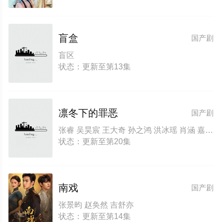
盲盒
国产剧
盲区
状态：更新至第13集
凛冬下的罪恶
国产剧
张睿 吴昊宸 王大奇 孙之鸿 洪冰瑶 肖涵 嘉泽 李蒲赫 左腾云 何磊 王心嫚 李繁 苏宥辰 刘佳萌 洪爽 刘亭希 窦新豪 刘伟峰 刘朔豪 徐章
状态：更新至第20集
南戏
国产剧
张景昀 赵奂然 吉舒亦
状态：更新至第14集