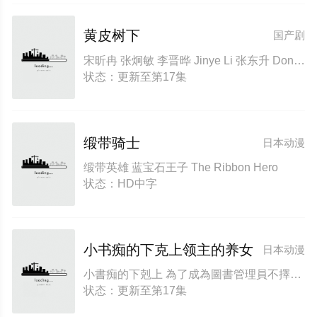
黄皮树下
国产剧
宋昕冉 张炯敏 李晋晔 Jinye Li 张东升 Dongsheng Zhang 李七月
状态：更新至第17集
缎带骑士
日本动漫
缎带英雄 蓝宝石王子 The Ribbon Hero
状态：HD中字
小书痴的下克上领主的养女
日本动漫
小書痴的下剋上 為了成為圖書管理員不擇手段！領主的養女 小书痴的下克上～为了成为图书管理员而不择手段～ 第四季 本好きの下剋上～司書になるためには手段を選んでいられません～
状态：更新至第17集