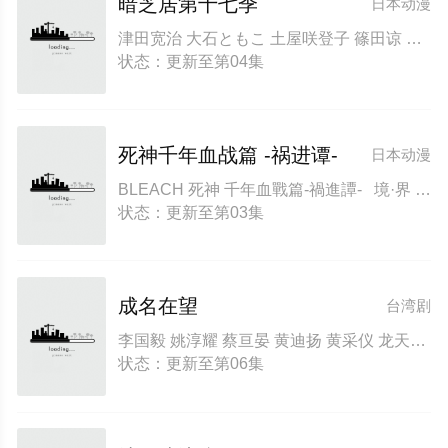
暗芝居第十七季
日本动漫
津田宽治 大石ともこ 土屋咲登子 篠田谅 白川礼 新纳敏正 三宅美羽 中村朱里 山根馅 五郎丸莉菜 花谷聪亮 拓也 翔司
状态：更新至第04集
死神千年血战篇 -祸进谭-
日本动漫
BLEACH 死神 千年血戰篇-禍進譚- 境·界 新篇章 祸进谭篇 死神 Bleach 千年血战篇 第四季 Bleach: Thousand-Year Blood War - Part 4: The Calamity ブリーチ 千年血戦篇 Season 4
状态：更新至第03集
成名在望
台湾剧
李国毅 姚淳耀 蔡亘晏 黄迪扬 黄采仪 龙天翔 乔瑟夫 吴言凜 黄惟 朱匀甄 段钧豪
状态：更新至第06集