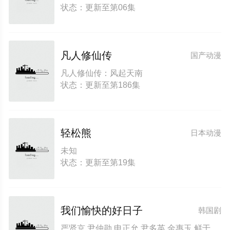
状态：更新至第06集
凡人修仙传
国产动漫
凡人修仙传：风起天南
状态：更新至第186集
轻松熊
日本动漫
未知
状态：更新至第19集
我们愉快的好日子
韩国剧
严贤京 尹仲勋 申正允 尹多英 金惠玉 鲜于在德 尹多勋 文喜京 李商淑 郑孝彬 李家豪 郑永琡