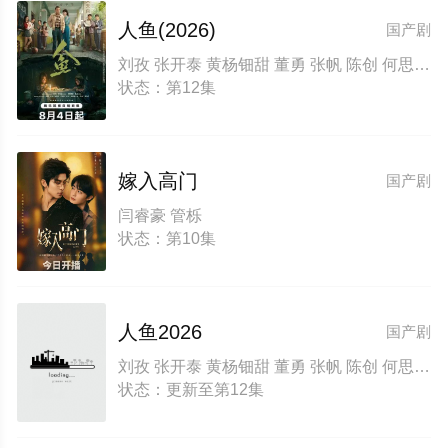
人鱼(2026)
国产剧
刘孜 张开泰 黄杨钿甜 董勇 张帆 陈创 何思甜 张棪琰 罗海琼 是安 赵健 段钰 董向荣 薛佳凝 方晓东 李庆誉 张译文
状态：第12集
嫁入高门
国产剧
闫睿豪 管栎
状态：第10集
人鱼2026
国产剧
刘孜 张开泰 黄杨钿甜 董勇 张帆 陈创 何思甜 张棪琰 罗海琼 是安 赵健 段钰 董向荣 薛佳凝 方晓东 李庆誉 张译文
状态：更新至第12集