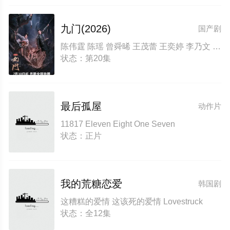
九门(2026)
国产剧
陈伟霆 陈瑶 曾舜晞 王茂蕾 王奕婷 李乃文 释小龙 应灏铭 季肖冰 胡耘豪 徐正溪 章涛 王祖一 刘畅 杨钧丞 杨昊博 陈鸿锦 吴圣麒 林秋楠 扈帷 雷丰瑞
状态：第20集
最后孤屋
动作片
11817 Eleven Eight One Seven
状态：正片
我的荒糖恋爱
韩国剧
这糟糕的爱情 这该死的爱情 Lovestruck
状态：全12集