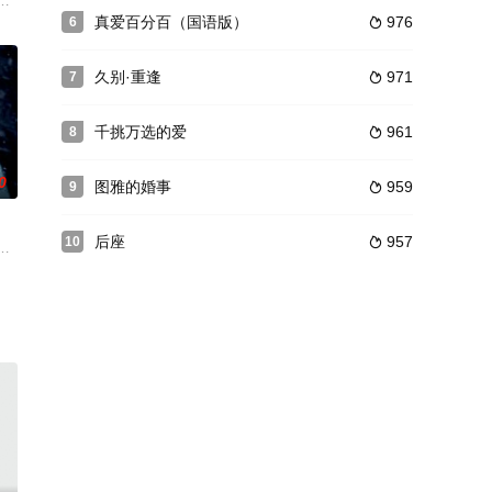
故事。琼是一个有个性、悖逆的姑娘。经历了浪漫天
当道，朝政混乱，民生困苦的时代。宁偶入一家黑店，险被残杀之际又被捕快误
见心理医生，但她错误地走进了会计师威廉（Fabrice Luchini 法布莱斯•鲁奇尼 
学前沿研究，十余年来情同手足。一日，智彦向他隆重介绍新结识的女友麻由
真爱百分百（国语版）
976
6

久别·重逢
971
7

千挑万选的爱
961
8

0
图雅的婚事
959
9

后座
957
10

其他人隔绝起来。直到他遇见了性格开朗，自由自在的
就再也没有回去过。一晃眼三十年过去，基特的父母早就双双离开了人世，基特
士官长老张（陈建斌 饰）带来的铁血磨练。惨遭退训后，他被分发到有“军中乐
知名的村庄，长久以来，关于狼人的各种传闻在这里广为流传。美丽的少女瓦莱丽（阿曼