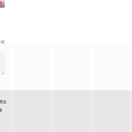
0
安（巫刚 饰）。之后，因为在酒店的工作失误，吴
识而展开的关系。看似虚拟的情感，逐渐在真实的接触中发酵，然而这段关系却藏
和田地毯，要求找到失散在和田的另一块印有玫瑰图案的地毯，凑成一对批量生
。人类学教授苏夏即将赴英领取达尔文奖的消息传出后，刊登这则消息的报纸
影评
爬虫
看