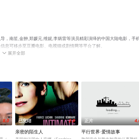
，南笙,金翀,郑媛元,维妮,李炳雷等演员精彩演绎的中国大陆电影，手
关信息可移步至豆瓣电影、电视猫或剧情网等平台了解。
展开全部

8.0
已完结
2.0
正片
4.
亲密的陌生人
平行世界·爱情故事