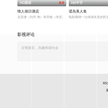
HD国语
9.0
HD中字
情人假日酒店
谎岛美人鱼
吴思渺（刘丹 饰）和乔岐（朱宏嘉 饰）是从大学时期就走到了
电影围绕一位情场失意的民宿
影视评论
RS