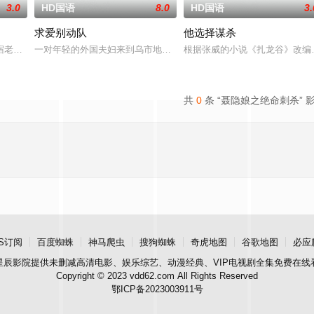
3.0
HD国语
8.0
HD国语
3.
求爱别动队
他选择谋杀
一起的恋人，毕业之后，吴思渺来到了假日酒店工作，就此结识了酒店经理章竹
老板娘“文”（温碧霞 饰）与一位潦倒编剧“乐”（禾浩辰 饰）之间因网络相
一对年轻的外国夫妇来到乌市地毯厂，他们拿出一块织有夜莺图案的
根据张威的小说《扎龙谷》改编
共
0
条 “聂隐娘之绝命刺杀” 
S订阅
百度蜘蛛
神马爬虫
搜狗蜘蛛
奇虎地图
谷歌地图
必应
星辰影院
提供未删减高清电影、娱乐综艺、动漫经典、VIP电视剧全集免费在线
Copyright © 2023 vdd62.com All Rights Reserved
鄂ICP备2023003911号