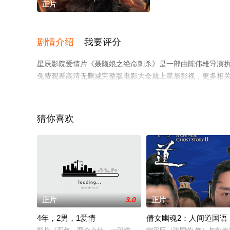
正片
剧情介绍
我要评分
星辰影院爱情片《聂隐娘之绝命刺杀》是一部由陈伟雄导演执导
免费观看高清无删减完整版电影大全就上星辰影视，更多相
猜你喜欢
正片
3.0
正片
4年，2男，1爱情
倩女幽魂2：人间道国语