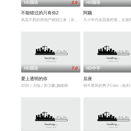
HD国语
2.0
HD国语
不能错过的只有你2
阿颖
风流不羁的房地产销冠江来（吴翊歌 饰），为利益化身“深情画
九十年代末苗族村落，女孩
HD国语
7.0
HD中字
爱上透明的你
后座
2026 / 大陆 / 郭卫鹏,颜瞳桐
弱不禁风的男子Colin（哈利·米