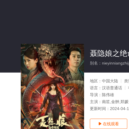
聂隐娘之绝
别名：nieyinniangzhij
地区：
中国大陆
类
语言：
汉语普通话
导演：
陈伟雄
主演：
南笙,金翀,郑媛
更新时间：
2024-04-
在线观看
