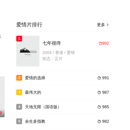
爱情片排行
更多

机
1
七年很痒
992

2004 / 香港 / 爱情
状态：正片
爱情的选择
991
2

最伟大的
987
3

天地无限（国语版）
985
4

0
余生多指教
982
5
