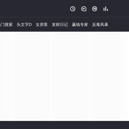




门搜索
头文字D
女房客
发财日记
赢钱专家
反毒风暴