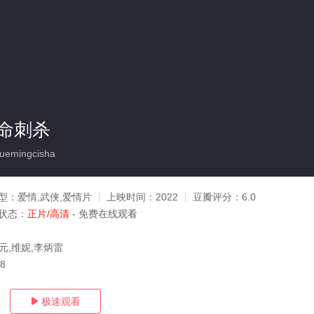
命刺杀
uemingcisha
型：
爱情,武侠,爱情片
上映时间：
2022
豆瓣评分：
6.0
状态：
正片/高清
- 免费在线观看
元,维妮,李炳雷
18
极速观看
