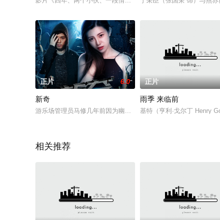
影片《四年、两个小伙、一段情》从Kawi创作的《少爷女朋友
宁采臣（张国荣 饰）与燕
正片
6.0
正片
新奇
雨季 来临前
游乐场管理员马修几年前因为幽闭恐惧症，没有及时救出被困在
基特（亨利·戈尔丁 Hen
相关推荐