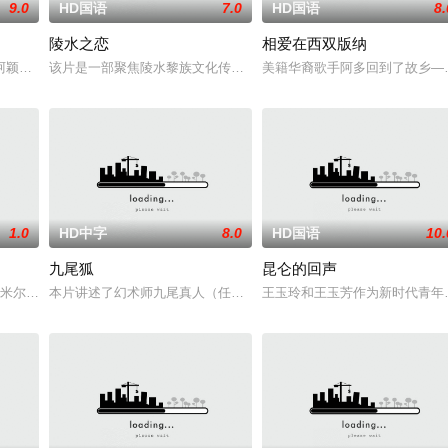
9.0
HD国语
7.0
HD国语
8.
陵水之恋
相爱在西双版纳
家”，步步为营接近倔强女医生李梦（李萌萌 饰）。他算计利益得失，她却赌上
阿颖反抗包办婚姻出逃，和心上人三宝相恋，却被继父强迫许配给表弟浩楠。订
该片是一部聚焦陵水黎族文化传承与滨海旅游资源的现实题材电影，以
美籍华裔歌手阿多回到了故乡—
1.0
HD中字
8.0
HD国语
10.
九尾狐
昆仑的回声
尔林 Harry Melling 饰）遇上英俊无比的摩托车俱乐部首领Ray（亚历山大·斯卡斯加德 
本片讲述了幻术师九尾真人（任珅饰），幻化出九个幻象并以此祸害
王玉玲和王玉芳作为新时代青年