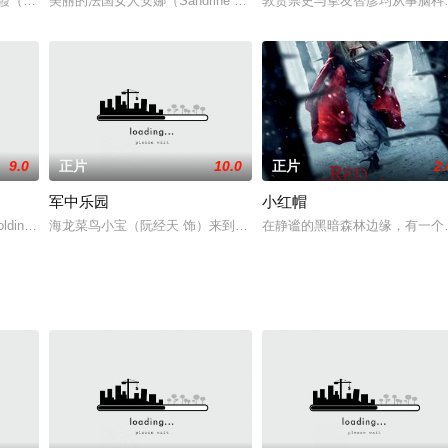
》丛书得到灵感，用浓厚的言情色彩述说三个好友琼、俊和诚之间的爱情和友情
赤霞（午马 饰）安葬好小倩的骨灰后，分道扬镳。宁采臣回到世间，正是奸臣
美丽的法国女人安娜（Sandrine Bonnaire姗黛莲•波奈尔 饰）前去会
敦贺崇史与挚友智彦均从事脑科
9.0
正片
10.0
正片
2.
军中乐园
小红帽
密室里的儿子而导致儿子文昊心脏病突发死亡失魂落魄的他长期把自己的世界与
ry Golding 饰）年幼时跟随着父母躲避战火，一家人从越南前往英国，之后
海龙菜鸟小宝（阮经天 饰）来到海天一色的金门，欢迎他的却是魔鬼
在静谧的黑暗森林边缘，有一个不