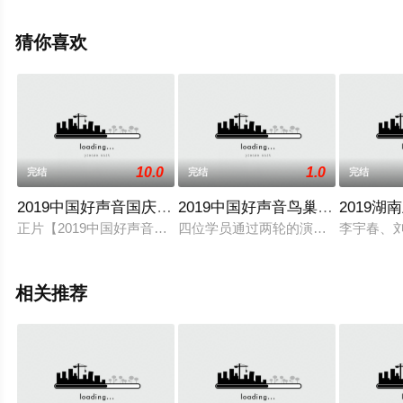
息可移步至豆瓣综艺、电视猫或剧情网等平台了解。
猜你喜欢
10.0
1.0
完结
完结
完结
2019中国好声音国庆演唱会
2019中国好声音鸟巢巅峰之夜
2019
正片【2019中国好声音】国庆演唱会：李荣浩应景红西装演唱《
四位学员通过两轮的演唱累积现场观众
李宇春、
相关推荐