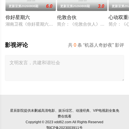
6.0
3.0
更新至第20260808期
更新至第20260808期
更新至第202
你好星期六
伦敦合伙
心动双重
湖南卫视《你好星期六》2022年1月1日起与你相约每周六20：
简介：《伦敦合伙人》是由湖南卫视
简介：《
影视评论
共
0
条 “机器人奇妙夜” 影评
星辰影院
提供未删减高清电影、娱乐综艺、动漫经典、VIP电视剧全集免
费在线看
Copyright © 2023 vdd62.com All Rights Reserved
鄂ICP备2023003911号