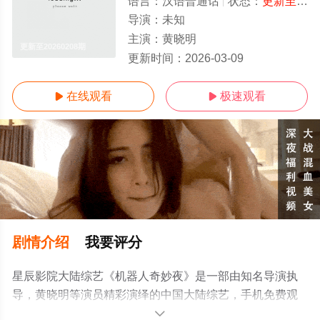
语言：
汉语普通话
状态：
更新至20260208期
导演：
未知
主演：
黄晓明
更新至20260208期
更新时间：
2026-03-09
在线观看
极速观看


剧情介绍
我要评分
星辰影院大陆综艺《机器人奇妙夜》是一部由知名导演执
导，黄晓明等演员精彩演绎的中国大陆综艺，手机免费观
看高清无删减完整版综艺节目就上星辰影视，更多相关信
