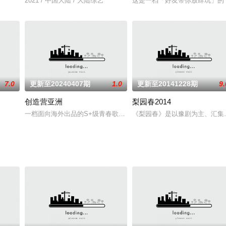
点开就根本停不下的新闻脱口秀节目。内容恶搞无下限。
2021 / 中国大陆 / 大陆综艺
这是一档「好友带你放肆玩」的
7.0
更新至20240407期
1.0
更新至20141228期
9.
创造营亚洲
梨园春2014
食为介质的时空对话。味道四季轮回，时令会变但乡愁不改，古老的智慧流传至
一档面向海外出品的S+级青春歌舞类真人秀竞演综艺。节目召集泰国
《梨园春》是以豫剧为主、汇集