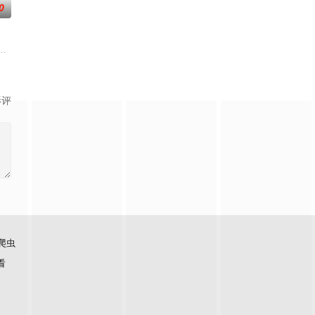
0
活的生命力站上舞台，他们不设限不被定义，在喜剧
的舞台+最真的故事，让每个beat都成为年轻态度的发生器。十年巅峰，全新
元丰富。本季节目首次引入“竞演+合宿”的双线叙事，演员们不仅在这里同台竞
食竞技类真人秀 ，由何浩楠、黄渤、吕严、马頔等人为嘉宾。
影评
爬虫
看