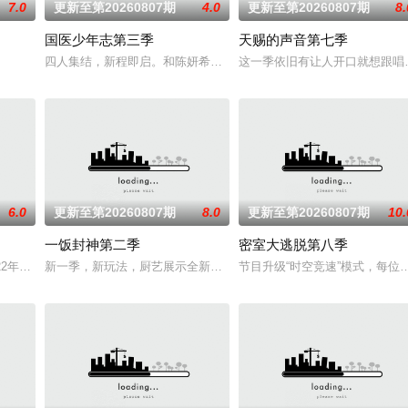
7.0
更新至第20260807期
4.0
更新至第20260807期
8.
国医少年志第三季
天赐的声音第七季
将，在每周的直播比拼中高能开唱，演绎各国音乐风情、展现各自文化底蕴，以
四人集结，新程即启。和陈妍希、夏之光、高卿尘、李雅娟一起，走
这一季依旧有让人开口就想跟唱
6.0
更新至第20260807期
8.0
更新至第20260807期
10.
一饭封神第二季
密室大逃脱第八季
世副本，挑战81个脑洞大开的闯关游戏，触发层层反转的爆笑剧情。
22年1月1日起与你相约每周六20：10！你好星期六，精彩看不够！
新一季，新玩法，厨艺展示全新升级！厨神级的美味将持续上演，每
节目升级“时空竞速”模式，每位