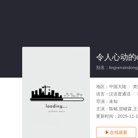
令人心动的of
别名：lingrenxindongde
地区：
中国大陆
类
语言：
汉语普通话
导演：
未知
主演：
陈铭,贺峻霖,
更新时间：
2025-11-
在线观看
