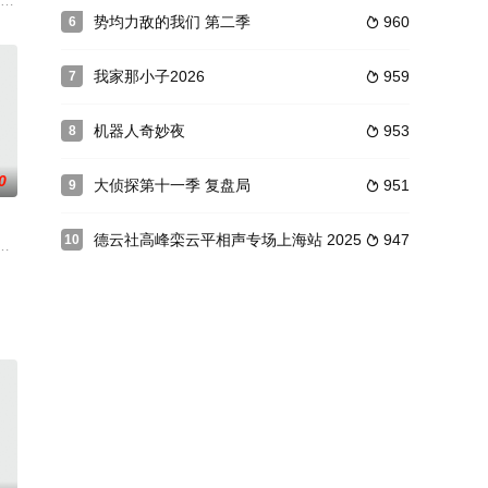
“高能量E人局”，在旅行中一起发疯的爆笑户外游戏真人秀！节目以明星好友
势均力敌的我们 第二季
960
6

我家那小子2026
959
7

机器人奇妙夜
953
8

0
大侦探第十一季 复盘局
951
9

德云社高峰栾云平相声专场上海站 2025
947
10

今，历史的厚重与文化的延续，尽在老家的滋味。
、中国、日韩、印尼等10来个国家的亚洲选手，进行近4个月的训练、合作与
全国各地不同戏曲剧种，以戏迷擂台赛方式呈现的一档戏曲综艺旗舰栏目。它