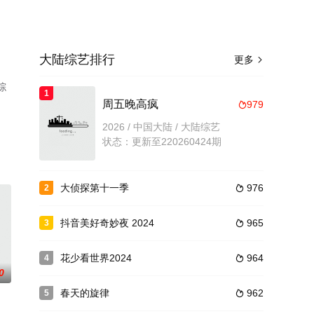
大陆综艺排行
更多

综
1
周五晚高疯
979

2026 / 中国大陆 / 大陆综艺
状态：更新至220260424期
大侦探第十一季
976
2

抖音美好奇妙夜 2024
965
3

花少看世界2024
964
4

0
春天的旋律
962
5
