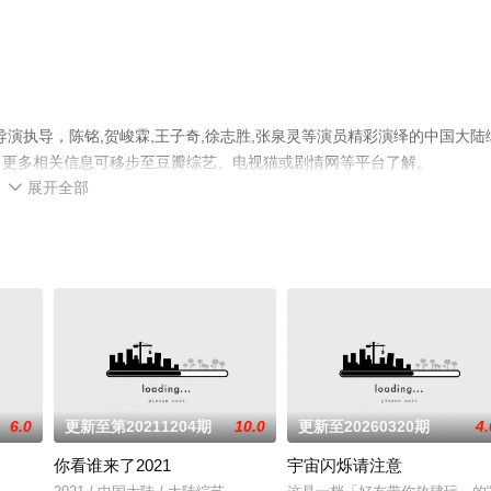
名导演执导，陈铭,贺峻霖,王子奇,徐志胜,张泉灵等演员精彩演绎的中国大陆
，更多相关信息可移步至豆瓣综艺、电视猫或剧情网等平台了解。
展开全部

6.0
更新至第20211204期
10.0
更新至20260320期
4.
你看谁来了2021
宇宙闪烁请注意