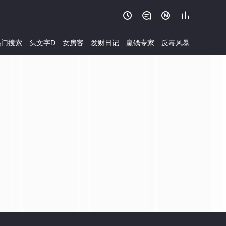




门搜索
头文字D
女房客
发财日记
赢钱专家
反毒风暴