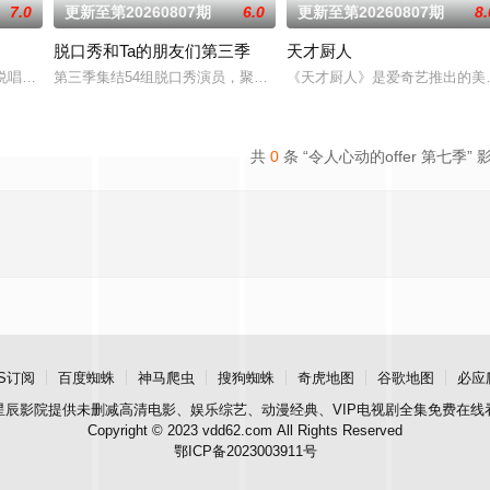
7.0
更新至第20260807期
6.0
更新至第20260807期
8.
脱口秀和Ta的朋友们第三季
天才厨人
俱乐部的优秀单口喜剧演员和漫才组合。每一位“小人物”都将带着真实感与鲜
# #说唱十周年巅峰对决#全新升级归来，这次不止比技术，更要玩灵魂共振！最顶
第三季集结54组脱口秀演员，聚集资深老人和新锐潜力新人，阵容多
《天才厨人》是爱奇艺推出的美
共
0
条 “令人心动的offer 第七季” 
S订阅
百度蜘蛛
神马爬虫
搜狗蜘蛛
奇虎地图
谷歌地图
必应
星辰影院
提供未删减高清电影、娱乐综艺、动漫经典、VIP电视剧全集免费在线
Copyright © 2023 vdd62.com All Rights Reserved
鄂ICP备2023003911号