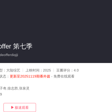
fer 第七季
offerdiqiji
型：
大陆综艺
上映时间：
2025
豆瓣评分：
4.0
状态：
更新至20251119期番外篇
- 免费在线观看
王子奇,徐志胜,张泉灵
19
极速观看
