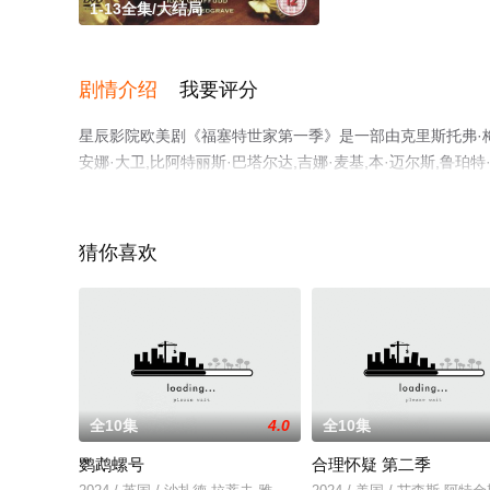
1-13全集/大结局
剧情介绍
我要评分
星辰影院欧美剧《福塞特世家第一季》是一部由克里斯托弗·梅诺
安娜·大卫,比阿特丽斯·巴塔尔达,吉娜·麦基,本·迈尔斯,鲁
（1-13全集），手机免费观看高清无删减完整版电视剧全
了解。
猜你喜欢
全10集
4.0
全10集
鹦鹉螺号
合理怀疑 第二季