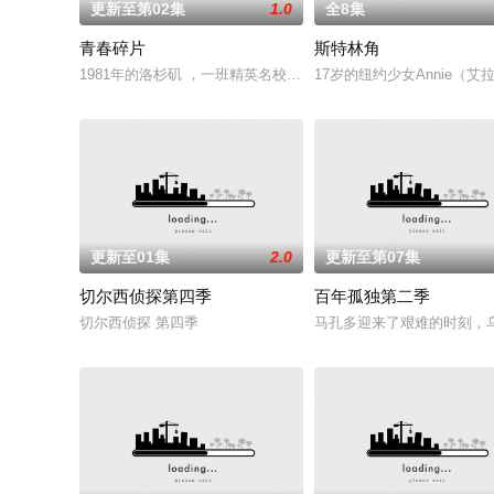
更新至第02集
1.0
全8集
青春碎片
斯特林角
1981年的洛杉矶 ，一班精英名校的高中生原本过住灿烂生活，直至
17岁的纽约少女Annie
更新至01集
2.0
更新至第07集
切尔西侦探第四季
百年孤独第二季
切尔西侦探 第四季
马孔多迎来了艰难的时刻，