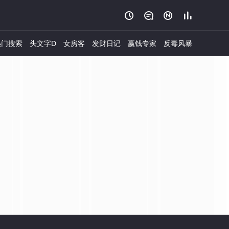




门搜索
头文字D
女房客
发财日记
赢钱专家
反毒风暴