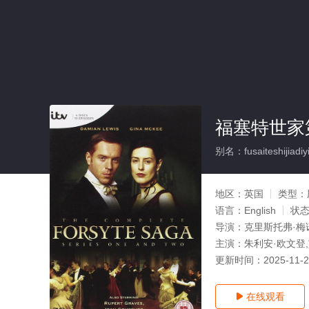
福塞特世家
别名：fusaiteshijiadiyi
地区：
英国
类型：
语言：
English
状
导演：
克里斯托弗·梅
主演：
朱利安·欧文登,
更新时间：
2025-11-
在线观看
