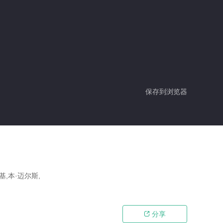
保存到浏览器
基,本·迈尔斯,
分享
