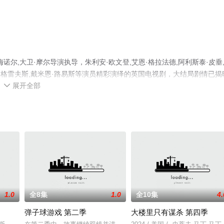
尔,大卫·摩尔导演执导，朱利安·欧文登,艾恩·格拉法德,阿利斯泰·皮垂
珀特·格雷夫斯,戴米恩·路易斯等演员精彩演绎的英国电视剧，大结局剧情已揭
展开全部
集就上星辰影视，更多相关信息可移步至豆瓣电视剧、电视猫或剧情网等平

1.0
全8集
1.0
全10集
4.
弹子球游戏 第二季
大楼里只有谋杀 第四季