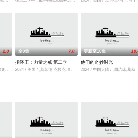
克·哈迪,乔治亚·福纳德,蒂埃里·弗雷蒙,塞利娜·芒维尔,Kayden,Price,Tyrone,N
特金斯,坎蒂·布罗斯,摩里斯·切斯塔特,麦金利·弗里曼,Aaron,Gillespie,安吉拉·格
在第二季中，故事继续双线并进。在1945年的大阪，善慈被迫在二战
2024 / 美国 / ,史蒂夫·马
2.0
全8集
7.0
更新至10集
10.
指环王：力量之戒 第二季
他们的奇妙时光
·哈雷伍德,洛琳·艾什本,罗伯特·林德森,斯蒂芬·迪兰,夏琳·怀特,佩里·菲茨帕特里克,
布伦,珍妮·麦克蒂尔,斯蒂芬·迪兰,奥罗拉·佩里诺,纳巴汉·里兹旺,基连·斯科特,Misia,
2024 / 美国 / ,莫菲德·克拉克,查利·维克斯,罗伯特·阿拉马约,伊斯
2024 / 中国大陆 / ,周洁琼,