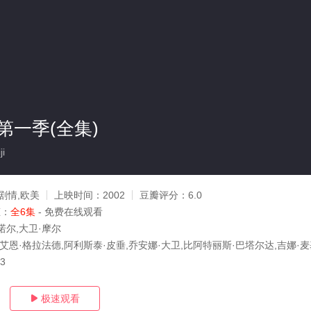
第一季(全集)
ji
剧情,欧美
上映时间：
2002
豆瓣评分：
6.0
态：
全6集
- 免费在线观看
诺尔,大卫·摩尔
艾恩·格拉法德,阿利斯泰·皮垂,乔安娜·大卫,比阿特丽斯·巴塔尔达,吉娜·麦
23
极速观看
