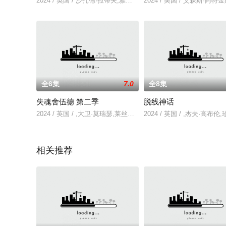
2024 / 英国 / 沙扎德·拉蒂夫,雅各布·柯林斯-莱维,卡梅隆·卡夫,本尼迪
2024 / 美国 / 艾森斯·阿
全6集
7.0
全8集
失魂舍伍德 第二季
脱线神话
2024 / 英国 / ,大卫·莫瑞瑟,莱丝利·曼维尔,莫妮卡·杜兰,大卫
2024 / 英国 / ,杰夫·高
相关推荐