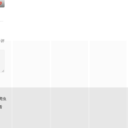
0
路的故事。她不仅要躲避 FBI 的跨州
有的切尔西区，但他本人行事低调的风格却与精英专属的切尔西区相去甚远。他与周
手（洛拉·佩蒂克鲁 饰）。每一次接近真相，都更靠近失控边缘。当正义开始动摇
ol friend plot to frighten her unfaithful husband strai
影评
爬虫
看