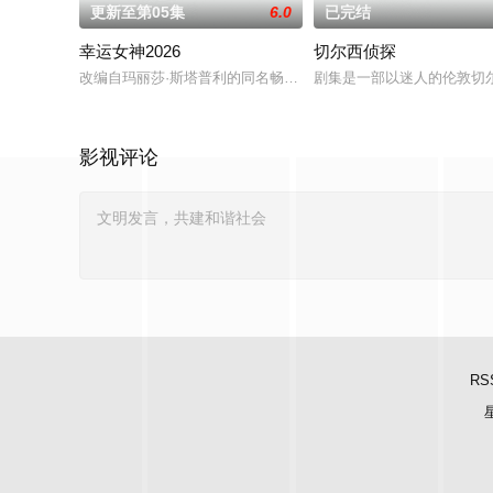
更新至第05集
6.0
已完结
幸运女神2026
切尔西侦探
改编自玛丽莎·斯塔普利的同名畅销小说，讲述专业骗子“幸运儿”露
剧集是一部以迷人的伦敦切尔
影视评论
RS