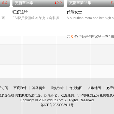
6.0
更新至04集
10.0
更新至第03集
7.
狂怒追缉
代号女士
西（安雅·泰勒-乔伊 饰）在一次数百万美元的劫案发生意外后，被迫踏上逃亡之
西区为背景的当代犯罪片，住在船屋的探长Max Arnold 虽出生在精致富
FBI探员爱丽丝·布莱克（埃米·罗森 饰）深入追查神秘女性连环杀
A suburban mom and her high scho
共
0
条 “福塞特世家第一季” 
S订阅
百度蜘蛛
神马爬虫
搜狗蜘蛛
奇虎地图
谷歌地图
必应
星辰影院
提供未删减高清电影、娱乐综艺、动漫经典、VIP电视剧全集免费在线
Copyright © 2023 vdd62.com All Rights Reserved
鄂ICP备2023003911号