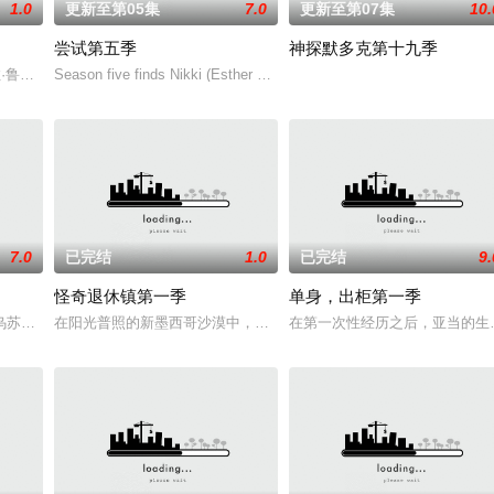
1.0
更新至第05集
7.0
更新至第07集
10.
尝试第五季
神探默多克第十九季
一位神秘转校生出现。与此同时，专门猎杀青少年的连环杀人魔“The Trawle
（艾拉·鲁宾 饰）和双胞胎哥哥由养父抚养长大。她无意中继承了神秘外祖父在
Season five finds Nikki (Esther Smith) and Jason (Rafe Spall) deali
7.0
已完结
1.0
已完结
9.
怪奇退休镇第一季
单身，出柜第一季
乌苏拉·伊瓜兰的诅咒成真，和平越来越难维持……该剧改编自诺贝尔文学奖得主
在阳光普照的新墨西哥沙漠中，坐落着风景如画的退休镇，小镇致力
在第一次性经历之后，亚当的生