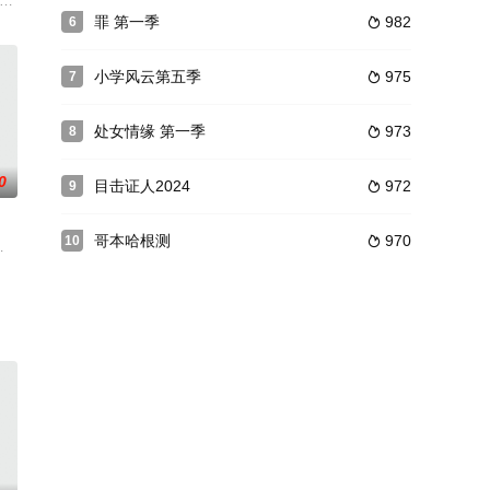
gatai,阿洛
鲁威,沃恩·W·希伯伦,提姆·乔,麦肯纳·克里根
期间为家人的生存做出危险的决定。而在1989年的东京，白所罗门从头探索全
丁,马丁·肖特,赛琳娜·戈麦斯,梅丽尔·斯特里普,伊娃·朗格利亚,扎克·加利凡纳基斯,梅丽
罪 第一季
982
6

小学风云第五季
975
7

处女情缘 第一季
973
8

0
目击证人2024
972
9

哥本哈根测
970
10

克里斯汀·博顿利,菲利普·杰克森,埃
Butler,苏珊·伍尔德里奇,大卫·休里斯,克利夫·柯蒂斯,蕾拉·法
梅尔·克鲁斯·科尔多瓦,马克思·鲍德里,本·丹尼尔斯,塞伦·希德,罗里·金尼尔,卡拉姆·
葛秋谷,唐禹哲,王祖蓝,张绍刚