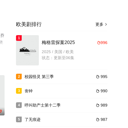
欧美剧排行
更多

,乔
1
晓
梅格雷探案2025
996

台
2025 / 美国 / 欧美
状态：更新至06集
校园怪灵 第三季
995
2

丧钟
990
3

呼叫助产士第十二季
989
4

0
了无痕迹
987
5
