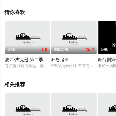
已揭晓（1-5全集），手机免费观看高清无删减完整版电视
剧全集就上星辰影视，更多相关信息可移步至豆瓣电视
猜你喜欢
剧、电视猫或剧情网等平台了解。
1.0
10.0
全8集
更新至04集
全6集
波西·杰克逊 第二季
狂怒追缉
舞台剧第
背负混血营的命运，波西·杰克森踏上勇闯妖魔之海旅程，誓言
FBI探员爱丽丝·布莱克（埃米·罗
讲述一场
相关推荐