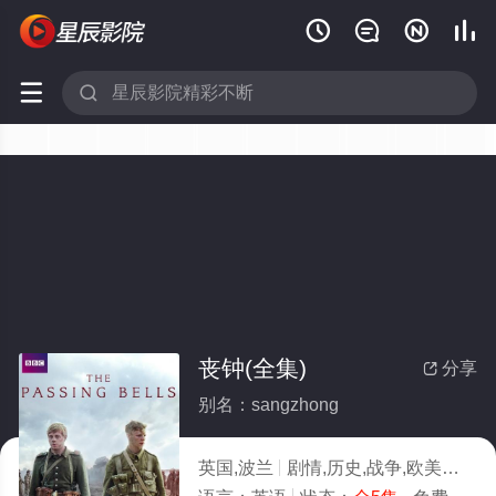






丧钟(全集)
分享

别名：sangzhong
英国,波兰
剧情,历史,战争,欧美
2014