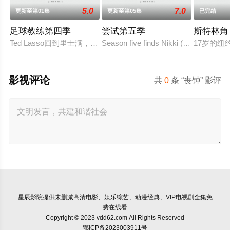
5.0
7.0
更新至第01集
更新至第05集
已完结
足球教练第四季
尝试第五季
斯特林角
Ted Lasso回到里士满，接受了他迄今为止最大的挑战：执教
Season five finds Nikki (Esther Smith
17岁的纽
影视评论
共
0
条 “丧钟” 影评
星辰影院
提供未删减高清电影、娱乐综艺、动漫经典、VIP电视剧全集免
费在线看
Copyright © 2023 vdd62.com All Rights Reserved
鄂ICP备2023003911号