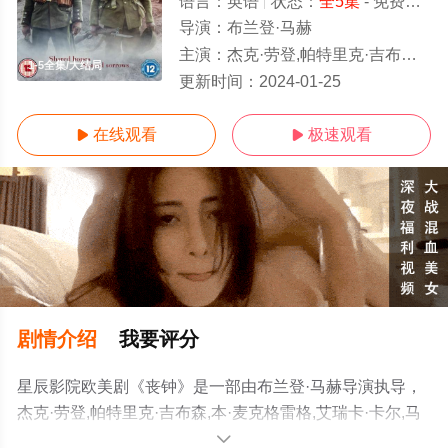
语言：
英语
状态：
全5集
- 免费在线观看
导演：
布兰登·马赫
主演：
杰克·劳登,帕特里克·吉布森,本·麦克格雷格,艾瑞卡·卡尔,马修·奥布瑞
1-5全集/大结局
更新时间：
2024-01-25
在线观看
极速观看


剧情介绍
我要评分
星辰影院欧美剧《丧钟》是一部由布兰登·马赫导演执导，
杰克·劳登,帕特里克·吉布森,本·麦克格雷格,艾瑞卡·卡尔,马
修·奥布瑞等演员精彩演绎的英国,波兰电视剧，大结局剧情
