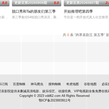
8.0
更新至第20260808期
6.0
更新至第20260807期
2.
脱口秀和Ta的朋友们第三季
开始推理吧第四季
车椰子们，通过在途径补给站完成挑战任务，获取里程盲盒，一路向海，最终
全新升级！厨神级的美味将持续上演，每一道都值得期待，已经盼着开宴瞬间的
第三季集结54组脱口秀演员，聚集资深老人和新锐潜力新人，阵容多
节目是一档开放式真人社交推理
共
0
条 “跨界喜剧王 第五季” 
S订阅
百度蜘蛛
神马爬虫
搜狗蜘蛛
奇虎地图
谷歌地图
必应
星辰影院
提供未删减高清电影、娱乐综艺、动漫经典、VIP电视剧全集免费在线
Copyright © 2023 vdd62.com All Rights Reserved
鄂ICP备2023003911号