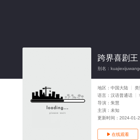
跨界喜剧王
别名：kuajiexijuwangd
地区：
中国大陆
类
语言：
汉语普通话
导演：
朱慧
主演：
未知
更新时间：
2024-01-
在线观看
