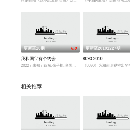
腾讯视频《我不恋爱的理由》定档，11月24日起，每周四周五中
《向往的生活》是由湖南卫
更新至10期
6.0
更新至20101227期
我和国宝有个约会
8090 2010
2022 / 未知 / 靳东,张子枫,张国立,富大龙,郭麒麟,张钧甯
《8090》为湖南卫视推出
相关推荐