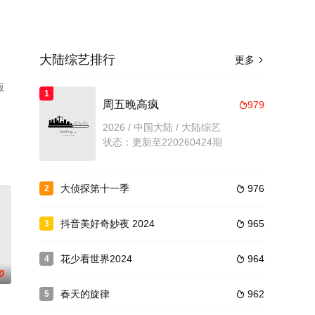
大陆综艺排行
更多

版
1
周五晚高疯
979

2026 / 中国大陆 / 大陆综艺
状态：更新至220260424期
大侦探第十一季
976
2

抖音美好奇妙夜 2024
965
3

花少看世界2024
964
4

0
春天的旋律
962
5
