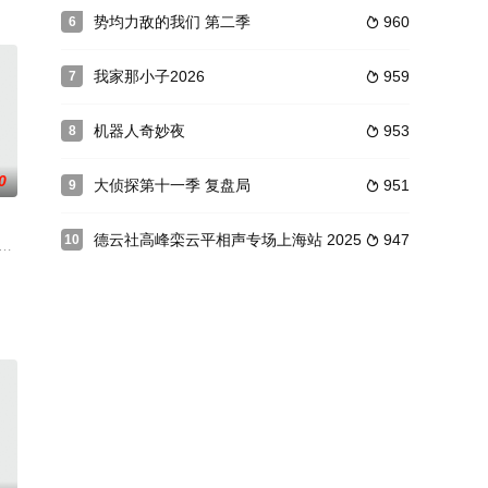
在寻找亲密关系的终极奥义。我们在一起，探索
艺兴等人一起守拙归园田蘑菇屋，为观众带来一幅“自力更生，自给自足，温情
势均力敌的我们 第二季
960
6

我家那小子2026
959
7

机器人奇妙夜
953
8

0
大侦探第十一季 复盘局
951
9

德云社高峰栾云平相声专场上海站 2025
947
10

0在湖南卫视上档，它以80后为主人公，以80后的视角讲述情感故事、直面情
播出，接档《王牌对王牌》、《二十四小时》，最终播出时间以官方为准。
国第一高清影视门户网站“爱奇艺”电视剧频道出品的、以揭示当红热剧亮点为内