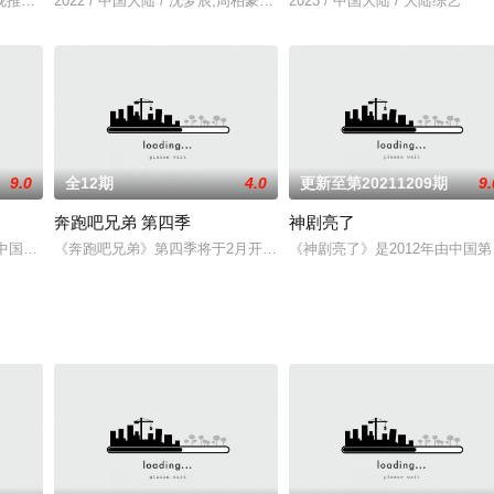
午12:00播出。当我们讨论恋爱，我们想要得到什么答案？终其一生，我们都
视推出的大型生活服务纪实节目。节目记录了何炅、黄磊、彭昱畅、张子枫、张
2022 / 中国大陆 / 沈梦辰,周柏豪,夏之光,石海涛
2023 / 中国大陆 / 大陆综艺
9.0
全12期
4.0
更新至第20211209期
9.
奔跑吧兄弟 第四季
神剧亮了
的中国第一档聚焦青少年成长情感故事的节目，从2010年开始，每周一晚20：3
《奔跑吧兄弟》第四季将于2月开始录制，预计2016年4月起每周五
《神剧亮了》是2012年由中