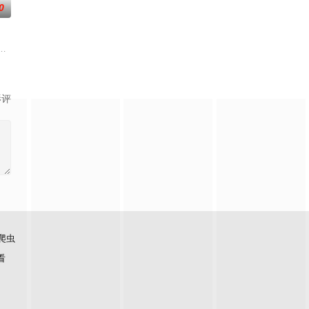
0
解锁终极目标地。这不仅是档公路远行节目，更是一场
美味暴击了！
元丰富。本季节目首次引入“竞演+合宿”的双线叙事，演员们不仅在这里同台竞
游戏综艺。由刘宇宁、金靖、张凌赫、丁程鑫、周柯宇组成的玩家团将共同进
影评
爬虫
看