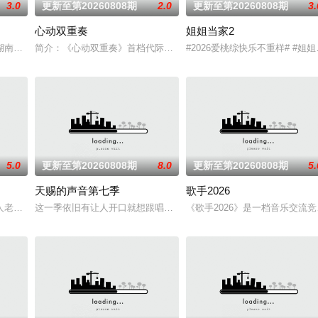
3.0
更新至第20260808期
2.0
更新至第20260808期
3.
心动双重奏
姐姐当家2
0！你好星期六，精彩看不够！
湖南卫视、芒果TV、小芒联合出品的青春合伙人开店创业真人秀。此次，合伙
简介：《心动双重奏》首档代际交友真人秀，8位单身青年携长辈开启
#2026爱桃综快乐不重样# 
5.0
更新至第20260808期
8.0
更新至第20260808期
5.
天赐的声音第七季
歌手2026
俱乐部的优秀单口喜剧演员和漫才组合。每一位“小人物”都将带着真实感与鲜
人老友团，以“旅居养老试验+跨世纪老友同行”为核心，真实记录老友同行的相
这一季依旧有让人开口就想跟唱的歌，有意想不到的合作搭档，更有
《歌手2026》是一档音乐交