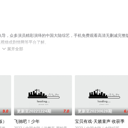
执导，众多演员精彩演绎的中国大陆综艺，手机免费观看高清无删减完整
电视猫或剧情网等平台了解。
展开全部

9.0
更新至20221224期
7.0
更新至20230628期
6.
版）
飞驰吧！少年
宝贝有戏·天籁童声 收获季