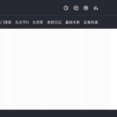




门搜索
头文字D
女房客
发财日记
赢钱专家
反毒风暴