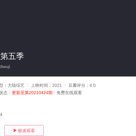
 第五季
iwuji
型：
大陆综艺
上映时间：
2021
豆瓣评分：
4.0
状态：
更新至第20210424期
- 免费在线观看
24
极速观看
