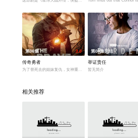
这部剧是《星球大战外传：侠盗一号》的角色前传剧，主角是反抗军同盟间
Tom finds out that Connor is
第06集
3.0
第04集完结
传奇勇者
举证责任
为了替死去的姐妹复仇，女神重生为人；但想要打败仇敌、拯救
暂无简介
相关推荐