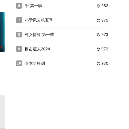
形成期间他的冒险经历。
每一集都讲一个独立的故事。每一集只有短短的半个小时，却以十分紧凑的剧情
inda Hamilton主演的同名剧集改编，但很多方面都不相同。故事描述纽约警署
罪 第一季
982
6

小学风云第五季
975
7

处女情缘 第一季
973
8

0
目击证人2024
972
9

哥本哈根测
970
10

任务让詹姆陷入了困惑之中，他被安排成为一名卧底警察，参与一桩十分危险的
tflix剧集《永不满足》宣布续订第2季。