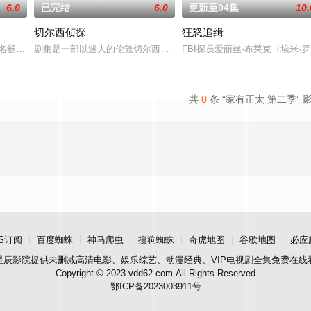
6.0
已完结
6.0
更新至04集
10.
切尔西侦探
狂怒追缉
艺术爱好以及新恋情的同时，他学会了如何走出封闭的单身生活。在如此迅速的
名畅销小说，讲述专业骗子“幸运儿”露西（安雅·泰勒-乔伊 饰）在一次数百万美
剧集是一部以迷人的伦敦切尔西区为背景的当代犯罪片，住在船屋的探长
FBI探员爱丽丝·布莱克（埃米
共
0
条 “家有正太 第二季” 
S订阅
百度蜘蛛
神马爬虫
搜狗蜘蛛
奇虎地图
谷歌地图
必应
星辰影院
提供未删减高清电影、娱乐综艺、动漫经典、VIP电视剧全集免费在线
Copyright © 2023 vdd62.com All Rights Reserved
鄂ICP备2023003911号