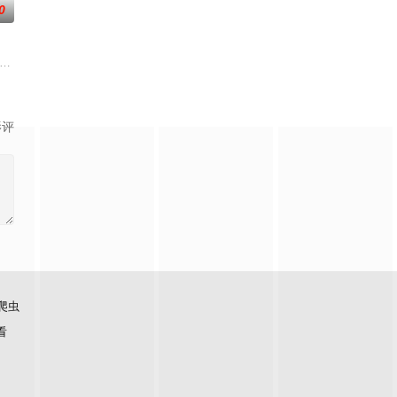
0
成长过程中，他必须在试图让其他人满意和忠于自己之
元的劫案发生意外后，被迫踏上逃亡之路的故事。她不仅要躲避 FBI 的跨州
Max Arnold 虽出生在精致富有的切尔西区，但他本人行事低调的风格却
·罗森 饰）深入追查神秘女性连环杀手（洛拉·佩蒂克鲁 饰）。每一次接近真
影评
爬虫
看