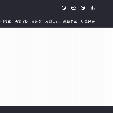




门搜索
头文字D
女房客
发财日记
赢钱专家
反毒风暴