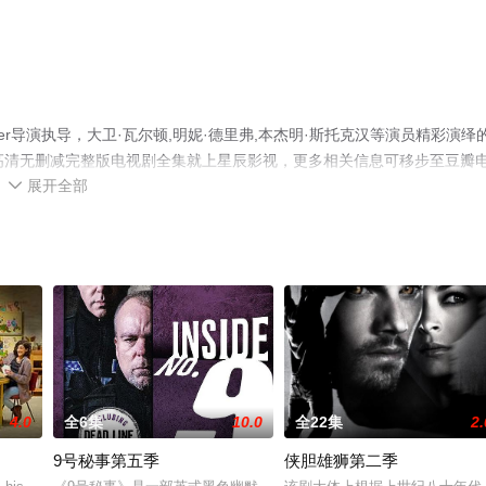
aver导演执导，大卫·瓦尔顿,明妮·德里弗,本杰明·斯托克汉等演员精彩演绎
高清无删减完整版电视剧全集就上星辰影视，更多相关信息可移步至豆瓣
展开全部

4.0
全6集
10.0
全22集
2.
9号秘事第五季
侠胆雄狮第二季