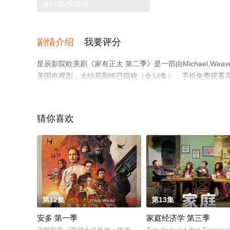
全14集/大结局
剧情介绍
我要评分
星辰影院欧美剧《家有正太 第二季》是一部由Michael,We
美国电视剧，大结局剧情已揭晓（全14集），手机免费观看
视剧、电视猫或剧情网等平台了解。
猜你喜欢
第12集
2.0
第13集
安多 第一季
家庭经济学 第三季