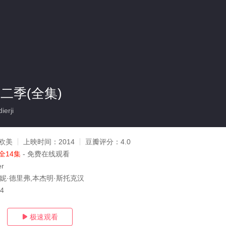
二季(全集)
erji
欧美
上映时间：
2014
豆瓣评分：
4.0
全14集
- 免费在线观看
er
明妮·德里弗,本杰明·斯托克汉
24
极速观看
