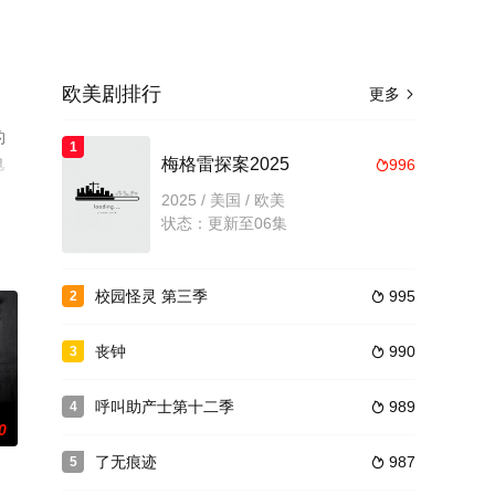
欧美剧排行
更多

的
1
电
梅格雷探案2025
996

2025 / 美国 / 欧美
状态：更新至06集
校园怪灵 第三季
995
2

丧钟
990
3

呼叫助产士第十二季
989
4

0
了无痕迹
987
5
