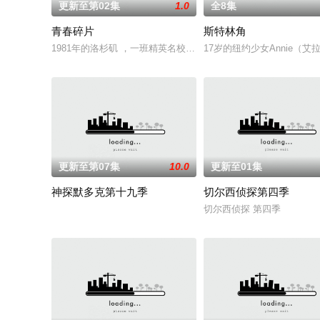
更新至第02集
1.0
全8集
青春碎片
斯特林角
1981年的洛杉矶 ，一班精英名校的高中生原本过住灿烂生活，直至
17岁的纽约少女Annie
更新至第07集
10.0
更新至01集
神探默多克第十九季
切尔西侦探第四季
切尔西侦探 第四季