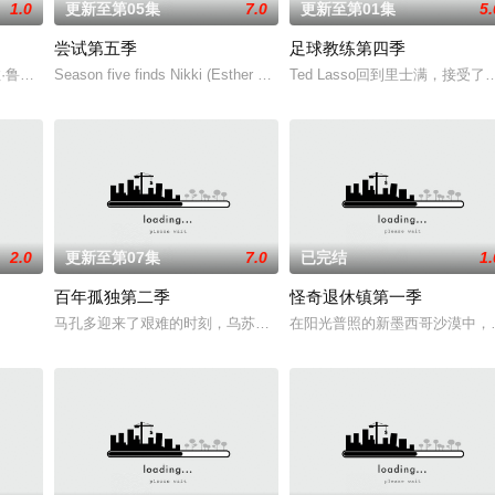
1.0
更新至第05集
7.0
更新至第01集
5.
尝试第五季
足球教练第四季
一位神秘转校生出现。与此同时，专门猎杀青少年的连环杀人魔“The Trawle
（艾拉·鲁宾 饰）和双胞胎哥哥由养父抚养长大。她无意中继承了神秘外祖父在
Season five finds Nikki (Esther Smith) and Jason (Rafe Spall) deali
Ted Lasso回到里士满，
2.0
更新至第07集
7.0
已完结
1.
百年孤独第二季
怪奇退休镇第一季
马孔多迎来了艰难的时刻，乌苏拉·伊瓜兰的诅咒成真，和平越来越难
在阳光普照的新墨西哥沙漠中，