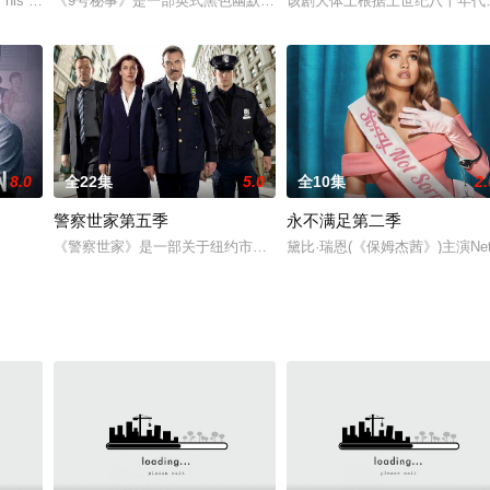
谍Cassian Andor（剧中由Diego Luna继续饰演），讲述在反抗军
 his new boss, which threatens to ruin Marina's perfectly p
《9号秘事》是一部英式黑色幽默悬疑喜剧。一部只有短短的几集，
该剧大体上根据上世纪八十年代由L
8.0
全22集
5.0
全10集
2.
警察世家第五季
永不满足第二季
家人，他必须学会利用自己的超能力
《警察世家》是一部关于纽约市的警察家庭的故事。来自上级的一个
黛比·瑞恩(《保姆杰茜》)主演Ne