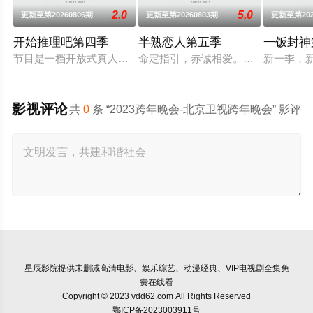
2.0
5.0
更新至第20260806期
更新至第20260803期
更新至第202
开始推理吧第四季
半熟恋人第五季
一饭封神
节目是一档开放式真人社交推理游戏综艺。由刘宇宁、金靖、张
命定指引，赤诚相爱。第五季将讲述
新一季，
影视评论
共
0
条 “2023跨年晚会-北京卫视跨年晚会” 影评
星辰影院
提供未删减高清电影、娱乐综艺、动漫经典、VIP电视剧全集免
费在线看
Copyright © 2023 vdd62.com All Rights Reserved
鄂ICP备2023003911号