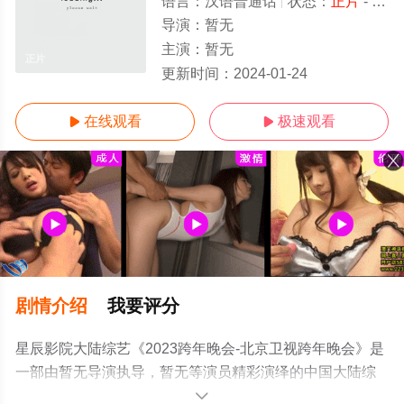
语言：
汉语普通话
状态：
正片
- 免费在线观看
导演：
暂无
主演：
暂无
正片
更新时间：
2024-01-24
在线观看
极速观看


剧情介绍
我要评分
星辰影院大陆综艺《2023跨年晚会-北京卫视跨年晚会》是
一部由暂无导演执导，暂无等演员精彩演绎的中国大陆综
艺，手机免费观看高清无删减完整版综艺节目就上星辰影
