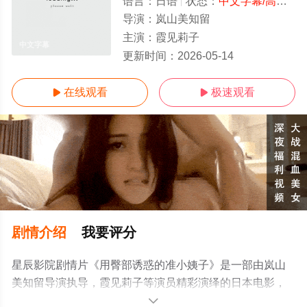
语言：
日语
状态：
中文字幕/高清
- 
导演：
岚山美知留
主演：
霞见莉子
中文字幕
更新时间：
2026-05-14
在线观看
极速观看


剧情介绍
我要评分
星辰影院剧情片《用臀部诱惑的准小姨子》是一部由岚山
美知留导演执导，霞见莉子等演员精彩演绎的日本电影，
手机免费观看高清无删减完整版电影大全就上星辰影视，
