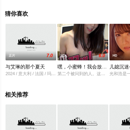
更多相关信息可移步至豆瓣电影、电视猫或剧情网等平台
了解。
猜你喜欢
7.0
6.0
正片
HD
HD
与艾琳的那个夏天
嘿，小蜜蜂！我会放进去的
儿媳沉迷公
2024 / 意大利 / 法国 / 玛丽亚·卡米拉·勃兰登堡,诺亚·阿比塔,克劳迪奥·塞加卢西奥,G
第二个被问到的人。这次，我们看到
光和浩是
相关推荐