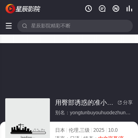






用臀部诱惑的准小姨子
分享

别名：yongtunbuyouhuodezhunxiaoyizi
日本
伦理,三级
2025
10.0