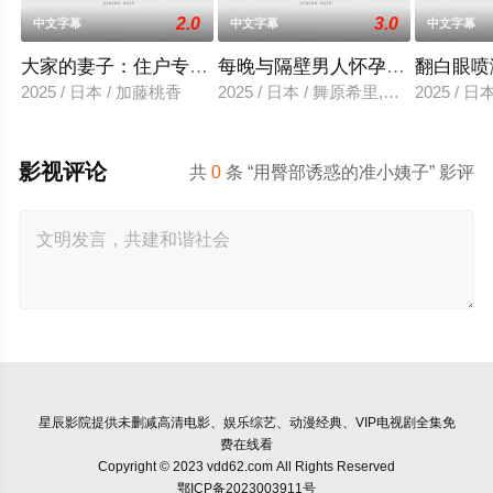
2.0
3.0
中文字幕
中文字幕
中文字幕
大家的妻子：住户专用洞口
每晚与隔壁男人怀孕性爱
翻白眼喷
2025 / 日本 / 加藤桃香
2025 / 日本 / 舞原希里,佐川金二
2025 / 
影视评论
共
0
条 “用臀部诱惑的准小姨子” 影评
星辰影院
提供未删减高清电影、娱乐综艺、动漫经典、VIP电视剧全集免
费在线看
Copyright © 2023 vdd62.com All Rights Reserved
鄂ICP备2023003911号