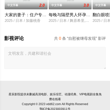
2.0
3.0
中文字幕
中文字幕
中文字幕
大家的妻子：住户专用洞口
每晚与隔壁男人怀孕性爱
翻白眼喷
2025 / 日本 / 加藤桃香
2025 / 日本 / 舞原希里,佐川金二
2025 / 
影视评论
共
0
条 “自慰被继母发现” 影评
星辰影院
提供未删减高清电影、娱乐综艺、动漫经典、VIP电视剧全集免
费在线看
Copyright © 2023 vdd62.com All Rights Reserved
鄂ICP备2023003911号