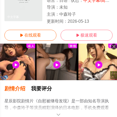
语言：
日语
状态：
中文字幕/高清
- 
导演：
未知
主演：
中森玲子
中文字幕
更新时间：
2026-05-13
在线观看
极速观看


剧情介绍
我要评分
星辰影院剧情片《自慰被继母发现》是一部由知名导演执
导，中森玲子等演员精彩演绎的日本电影，手机免费观看
高清无删减完整版电影大全就上星辰影视，更多相关信息
