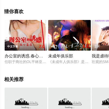
可移步至豆瓣电影、电视猫或剧情网等平台了解。
猜你喜欢
7.0
9.0
中文字幕
HD
正片
办公室的诱惑.春心荡漾
未成年俱乐部
我是虐待
任职于商社的OL平林亚美在30岁生日前夕，开始变得有点紧张
《未成年人俱乐部》是韩国制片的95分钟情
壮观的SM
相关推荐