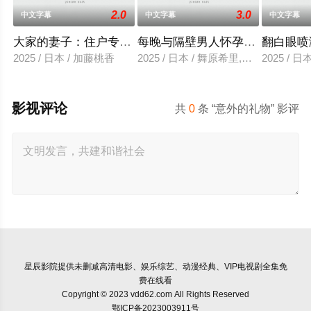
2.0
3.0
中文字幕
中文字幕
中文字幕
大家的妻子：住户专用洞口
每晚与隔壁男人怀孕性爱
翻白眼喷
2025 / 日本 / 加藤桃香
2025 / 日本 / 舞原希里,佐川金二
2025 / 
影视评论
共
0
条 “意外的礼物” 影评
星辰影院
提供未删减高清电影、娱乐综艺、动漫经典、VIP电视剧全集免
费在线看
Copyright © 2023 vdd62.com All Rights Reserved
鄂ICP备2023003911号