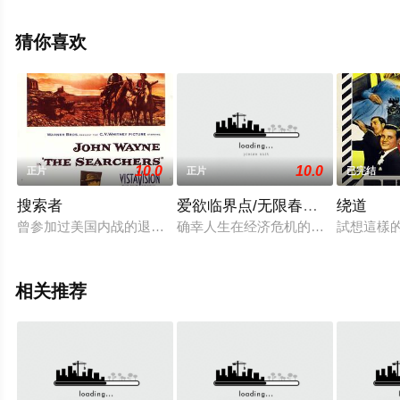
至豆瓣电影、电视猫或剧情网等平台了解。
猜你喜欢
10.0
10.0
正片
正片
已完结
搜索者
爱欲临界点/无限春光在爆seed
绕道
曾参加过美国内战的退伍老兵埃森·爱德华兹（约翰·韦恩 John
确幸人生在经济危机的催逼下一夕倾
試想這樣
相关推荐