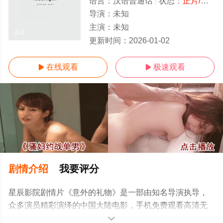
语言：
汉语普通话
状态：
正片/高清
导演：
未知
主演：
未知
正片
更新时间：
2026-01-02
在线观看
极速观看


剧情介绍
我要评分
星辰影院剧情片《意外的礼物》是一部由知名导演执导，
众多演员精彩演绎的中国大陆电影，手机免费观看高清无
删减完整版电影大全就上星辰影视，更多相关信息可移步
