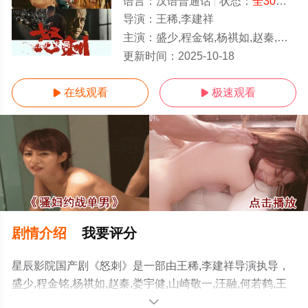
语言：
汉语普通话
状态：
全30集
- 
导演：
王稀,李建祥
主演：
盛少,程金铭,杨祺如,赵秦,娄宇健,山崎敬一,汪融,何若鹤,王泽宗,黑子,宋佳伦,张弓,杨子骅,张露
1-1全集/大结局
更新时间：
2025-10-18
在线观看
极速观看


剧情介绍
我要评分
星辰影院国产剧《怒刺》是一部由王稀,李建祥导演执导，
盛少,程金铭,杨祺如,赵秦,娄宇健,山崎敬一,汪融,何若鹤,王
泽宗,黑子,宋佳伦,张弓,杨子骅,张露等演员精彩演绎的中国
