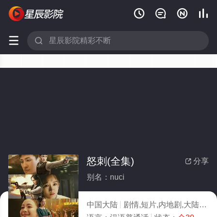






怒刺(全集)
分享

别名：nuci
中国大陆
剧情,短片,内地剧,大陆
20