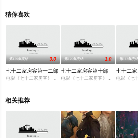
大陆电视剧，大结局剧情已揭晓（1-1全集），手机免费观
看高清无删减完整版电视剧全集就上星辰影视，更多相关
猜你喜欢
信息可移步至豆瓣电视剧、电视猫或剧情网等平台了解。
3.0
1.0
第120集完结
第120集完结
第113集完
七十二家房客第十二部
七十二家房客第十部
七十二家
电影《七十二家房客》轰动一时，著名粤剧演员文觉非在电影里扮
电影《七十二家房客》轰动一时，著名
电影《七
相关推荐