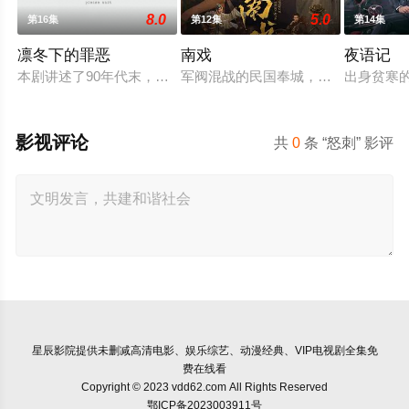
8.0
5.0
第16集
第12集
第14集
凛冬下的罪恶
南戏
夜语记
本剧讲述了90年代末，怒河市刑侦支队在无普及监控、无DNA鉴
军阀混战的民国奉城，玉佛头离奇失
出身贫寒
影视评论
共
0
条 “怒刺” 影评
星辰影院
提供未删减高清电影、娱乐综艺、动漫经典、VIP电视剧全集免
费在线看
Copyright © 2023 vdd62.com All Rights Reserved
鄂ICP备2023003911号