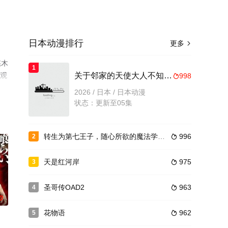
日本动漫排行
更多

悠木
1
费观
关于邻家的天使大人不知不觉把我惯成了废人 第二季
998

2026 / 日本 / 日本动漫
状态：更新至05集
转生为第七王子，随心所欲的魔法学习之路第二季
996
2

天是红河岸
975
3

圣哥传OAD2
963
4

0
花物语
962
5
