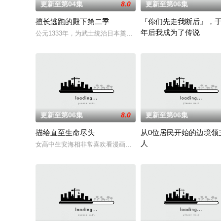
更新至第04集
8.0
更新至第06集
擅长逃跑的殿下第二季
『你们先走我断后』，于
年后我成为了传说
公元1333年，为武士统治日本奠定基石的镰仓幕府，因其所信
面对庞大的魔神大军，为了
更新至第06集
8.0
更新至第06集
描绘直至生命尽头
从0位居民开始的边境领
人
女高中生安海相非常喜欢看漫画，尤其是 ☆野0 的《机器太与
因长期在战争中活跃，而被