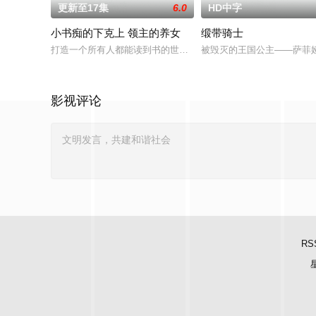
更新至17集
6.0
HD中字
小书痴的下克上 领主的养女
缎带骑士
打造一个所有人都能读到书的世界成为神殿的青衣见习巫女的梅茵
被毁灭的王国公主——萨菲
影视评论
RS