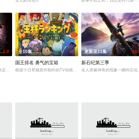
年级学生夜守光，现在不知为何不去上学了。而且，每天晚上都睡不着觉。有一
暂无剧情简介
故事开始之初，自恐龙时代就一
名篇章，故事以解开安斯拉萨克斯最后封印的圣战为主轴，讲述达克·休奈达和
1.0
全10集
1.0
更新至11集
10.
国王排名 勇气的宝箱
新石纪第三季
】WIT STUDIO出品的TV动画《#冰海战记# 》（海盗战纪）重大发表，宣布第二季
根据十日草辅原作制作的TV动画《国王排名》宣布了特别篇《国王排名
全人类被神奇的现象一瞬间石化