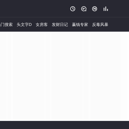




门搜索
头文字D
女房客
发财日记
赢钱专家
反毒风暴