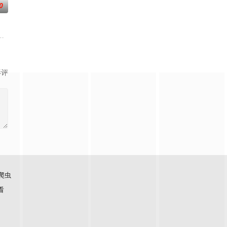
0
热情有增无减的梅茵，赋予了约翰与海蒂"
戈尔德兰。她怀抱着过往，在人们的温柔相待中，开始觅得一丝微小的希望。然
和路兹、多莉以及孤儿院的孩子们一起制作了儿童用的圣典绘本。对书本的热情
古贺葵,杉浦栞,前田佳织里,风间万裕子,池田海咲,福圆美里,相坂优歌,津田美波,阿澄佳
影评
爬虫
看