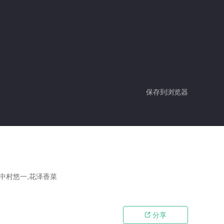
保存到浏览器
,中村悠一,花泽香菜
分享
