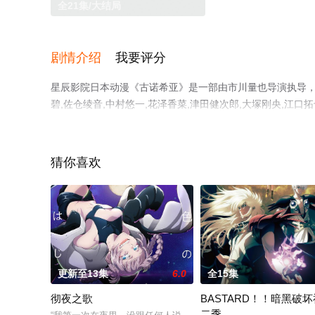
全21集/大结局
剧情介绍
我要评分
星辰影院日本动漫《古诺希亚》是一部由市川量也导演执导，安济
碧,佐仓绫音,中村悠一,花泽香菜,津田健次郎,大塚刚央,江
看高清无删减完整版动漫全集就上星辰影视，更多相关信息
猜你喜欢
更新至13集
6.0
全15集
彻夜之歌
BASTARD！！暗黑破
二季