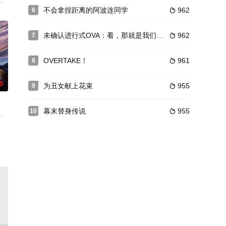
天，小光第一次在夜里没告诉任何人就出去了。 夜
直沉睡在地球深处的穴居人皮克尔在现代突然复活。皮克尔徒手杀死了比自己
不会拿捏距离的阿波连同学
962
6

卡尔斯之间的终极对决。古魔法师达克·休奈达曾谋画要统御一切，在他遭到封
未确认进行式OVA：看，那就是我们要下榻的旅馆哟
962
7

OVERTAKE！
961
8

0
为丑女献上花束
955
9

幕末替身传说
955
10

制作决定！PV链接：https://movie./new_
 勇气的宝箱》将于2023年播出的消息。
后过了几千年——拥有超人般头脑、天生的科学少年·千空苏醒了。在文明遭到毁