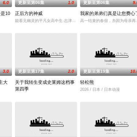
6.0
更新至第06集
1.0
更新至第06集
9.
是10
正后方的神威
我家的弟弟们真是让您费心
任的幕臣——足利尊氏的谋反而宣告灭亡。失去了一切、被推入绝望深渊的幕府
能看见幽灵的平凡女高中生·志津香，利用容易吸引幽灵的特殊体质，
高一结束的春假，糸因为母亲再
回避全灭危机，勒库对伙伴们说出「这边交给我，你们先走吧！」，一个人殿后
3.0
更新至第17集
2.0
更新至第19集
10.
主大
关于我转生变成史莱姆这档事
轻松熊
第四季
狸太》。国文老师手岛斥责她是浪费生命、声称漫画都是虚构，在没收漫画后，
2026 / 日本 / 日本动漫
称为〝救国英雄〞的男人——迪亚斯。他所收到的唯一奖励就只有——广阔的领
举办开国祭并与各国缔结邦交的魔国联邦，开始朝着实现人类与魔物