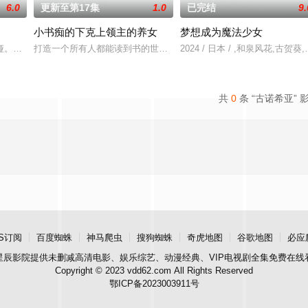
6.0
更新至第17集
1.0
已完结
9.
小书痴的下克上领主的养女
梦想成为魔法少女
，和路兹、多莉以及孤儿院的孩子们一起制作了儿童用的圣典绘本。对书本的
娅。灾厄“内尔伽勒”夺走了她故乡希尔弗兰的一切，她在绝望的尽头，抵达了
打造一个所有人都能读到书的世界成为神殿的青衣见习巫女的梅茵，
2024 / 日本 / ,和泉风花,
共
0
条 “古诺希亚” 
S订阅
百度蜘蛛
神马爬虫
搜狗蜘蛛
奇虎地图
谷歌地图
必应
星辰影院
提供未删减高清电影、娱乐综艺、动漫经典、VIP电视剧全集免费在线
Copyright © 2023 vdd62.com All Rights Reserved
鄂ICP备2023003911号