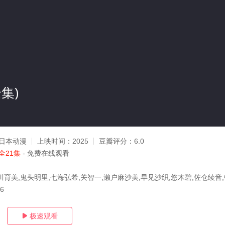
集)
日本动漫
上映时间：
2025
豆瓣评分：
6.0
全21集
- 免费在线观看
川育美,鬼头明里,七海弘希,关智一,濑户麻沙美,早见沙织,悠木碧,佐仓绫音
16
极速观看
