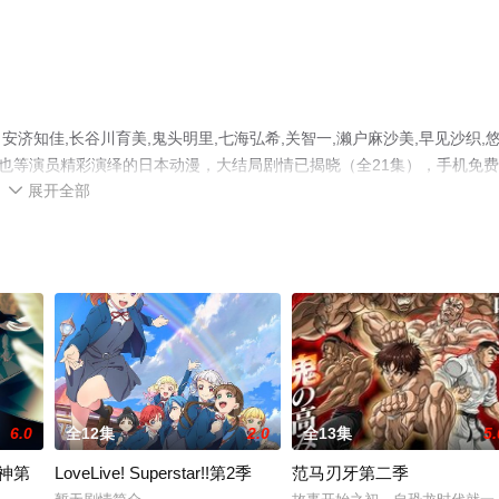
知佳,长谷川育美,鬼头明里,七海弘希,关智一,濑户麻沙美,早见沙织,
口拓也等演员精彩演绎的日本动漫，大结局剧情已揭晓（全21集），手机免
展开全部
可移步至豆瓣动漫、电视猫或剧情网等平台了解。

6.0
全12集
2.0
全13集
5.
坏神第
LoveLive! Superstar!!第2季
范马刃牙第二季