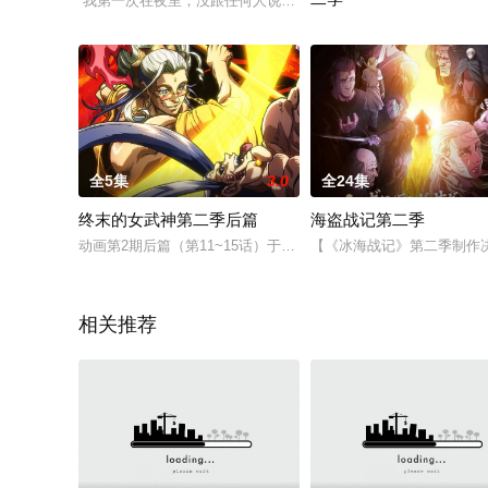
“我第一次在夜里，没跟任何人说就出来了。”讨厌女生的初中二
改编自原著漫画的超人气同
全5集
3.0
全24集
终末的女武神第二季后篇
海盗战记第二季
动画第2期后篇（第11~15话）于2023年在Netflix配信。
【《冰海战记》第二季制作决定！
相关推荐