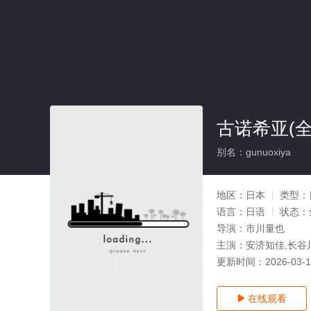
古诺希亚(全
别名：gunuoxiya
地区：
日本
类型：
语言：
日语
状态：
导演：
市川量也
主演：
安济知佳,长谷
更新时间：
2026-03-
在线观看
