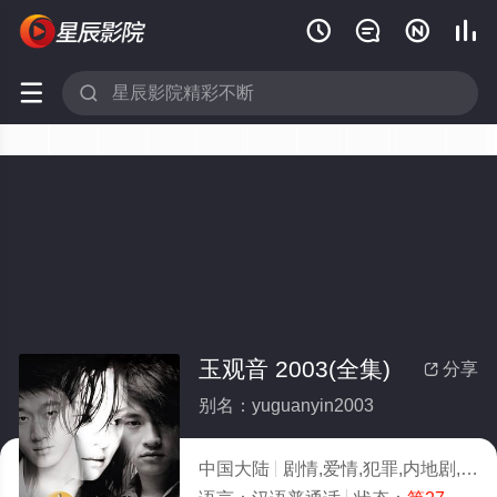






玉观音 2003(全集)
分享

别名：yuguanyin2003
中国大陆
剧情,爱情,犯罪,内地剧,大陆