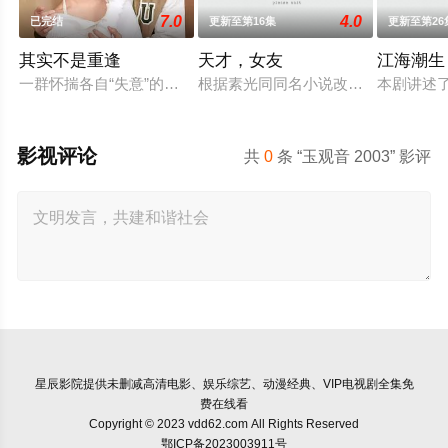
7.0
4.0
已完结
更新至第16集
更新至第26
其实不是重逢
天才，女友
江海潮生
一群怀揣各自“失意”的年轻人，在沿海小城南安相遇相知，他们
根据素光同同名小说改编。江逾白长
本剧讲述
影视评论
共
0
条 “玉观音 2003” 影评
星辰影院
提供未删减高清电影、娱乐综艺、动漫经典、VIP电视剧全集免
费在线看
Copyright © 2023 vdd62.com All Rights Reserved
鄂ICP备2023003911号