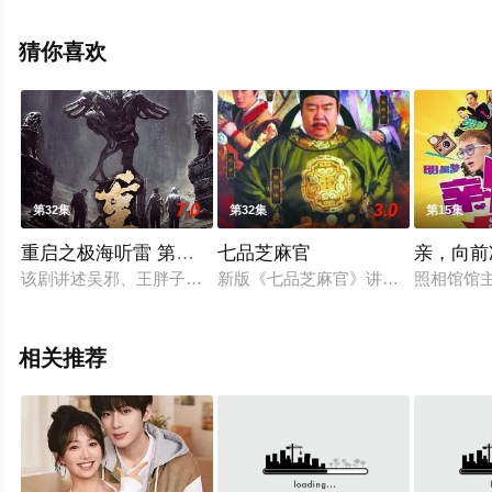
员精彩演绎的中国大陆电视剧，大结局剧情已揭晓（1-27
全集），手机免费观看高清无删减完整版电视剧全集就上
猜你喜欢
星辰影视，更多相关信息可移步至豆瓣电视剧、电视猫或
剧情网等平台了解。
7.0
3.0
第32集
第32集
第15集
重启之极海听雷 第一季
七品芝麻官
亲，向前
该剧讲述吴邪、王胖子、张起灵铁三角十年之约结束退隐雨村。
新版《七品芝麻官》讲述了由郑则仕
照相馆馆
相关推荐