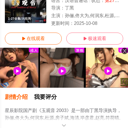
语言：
汉语普通话
状态：
第27集完结
导演：
丁黑
主演：
孙俪,佟大为,何润东,杜源,房子斌,海清,毕彦君,赵亮,符荷晴,赵敏芬,张光北,冯国强,范伟,贺元庆,李连义
1-27全集/大结局
更新时间：
2025-10-08
在线观看
极速观看


剧情介绍
我要评分
星辰影院国产剧《玉观音 2003》是一部由丁黑导演执导，
孙俪,佟大为,何润东,杜源,房子斌,海清,毕彦君,赵亮,符荷晴,
赵敏芬,张光北,冯国强,范伟,贺元庆,李连义,哈斯其其格等演
