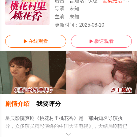
语言：
普通话
状态：
全集完结
- 免费在线观看
导演：
未知
主演：
未知
1-1全集/大结局
更新时间：
2025-08-10
在线观看
极速观看


剧情介绍
我要评分
星辰影院爽剧《桃花村里桃花香》是一部由知名导演执
导，众多演员精彩演绎的中国大陆电视剧，大结局剧情已
揭晓（1-1全集），手机免费观看高清无删减完整版电视剧
