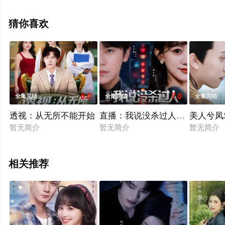
全集就上星辰影视，更多相关信息可移步至豆瓣电视剧、
电视猫或剧情网等平台了解。
猜你喜欢
6.0
7.0
全集完结
全集完结
全集完结
透视：从无所不能开始
直播：我说没杀过人，测谎仪爆
美人兮凤
暂无简介
暂无简介
暂无简介
相关推荐