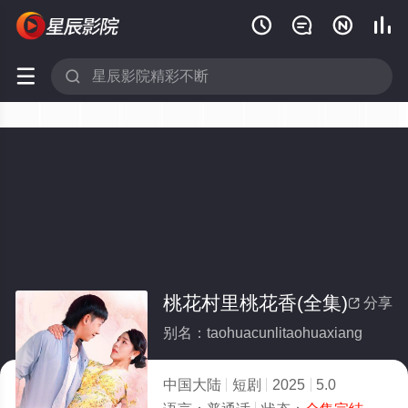






桃花村里桃花香(全集)
分享

别名：taohuacunlitaohuaxiang
中国大陆
短剧
2025
5.0