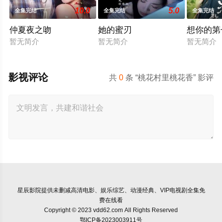
10.0
5.0
全集完结
全集完结
全集完结
仲夏夜之吻
她的蜜刃
想你的第
暂无简介
暂无简介
暂无简介
影视评论
共
0
条 “桃花村里桃花香” 影评
星辰影院
提供未删减高清电影、娱乐综艺、动漫经典、VIP电视剧全集免
费在线看
Copyright © 2023 vdd62.com All Rights Reserved
鄂ICP备2023003911号