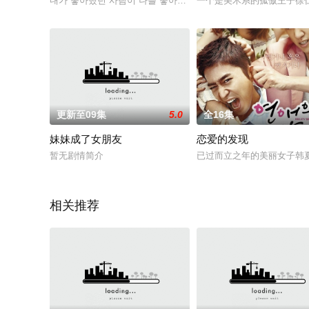
내가 좋아했던 사람이 나를 좋아하기 시작했다! 역전된 갑을관계
一个是美术系的孤傲王子徐
更新至09集
5.0
全16集
妹妹成了女朋友
恋爱的发现
暂无剧情简介
已过而立之年的美丽女子韩
相关推荐