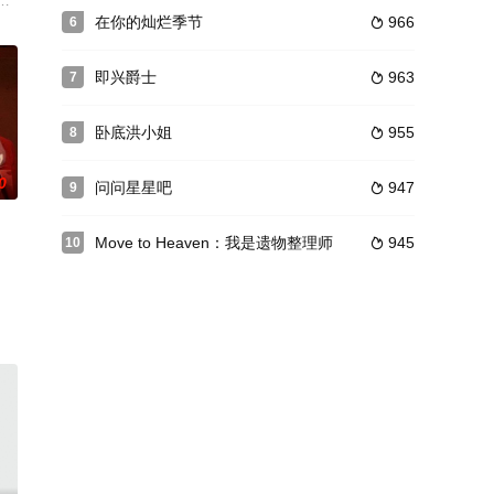
无交集的人因为校园里美院前的那条长凳而邂逅，进而相知相恋。仁河意外捡到
以及像陌生人一样的家人的误解与理解的故事。随着年龄的增长，父母和子女
在你的灿烂季节
966
6

即兴爵士
963
7

卧底洪小姐
955
8

0
问问星星吧
947
9

Move to Heaven：我是遗物整理师
945
10

泰河（文晸赫 饰），波澜不惊长达五年的爱情长跑似乎耗尽了他们所有的激情
nt、Asendio制作，讲述了坚信完美生活的女人在人生被彻底夺走后发生的人生夺回