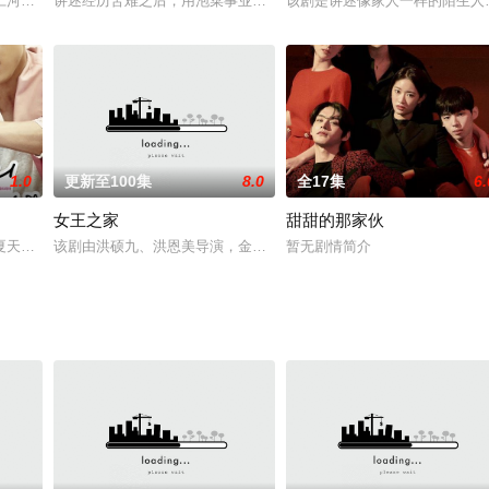
에서 벌어지는 카페 알바생들의 사이다-로맨스
仁河（张根锡 饰）；一个是家政系的美丽女孩金允熙（林允儿 饰）。两个本
讲述经历苦难之后，用泡菜事业成功的一个女人的爱情与成功案例。
该剧是讲述像家人一样的陌生人
1.0
更新至100集
8.0
全17集
6.
女王之家
甜甜的那家伙
夏天（郑有美 饰）是一名小有成就的家居设计师，数年前她曾有过一个男友姜
该剧由洪硕九、洪恩美导演，金敏珠编剧，Flying Entertainme
暂无剧情简介