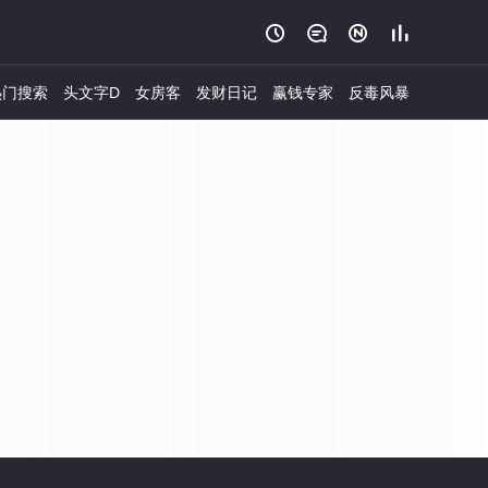




门搜索
头文字D
女房客
发财日记
赢钱专家
反毒风暴