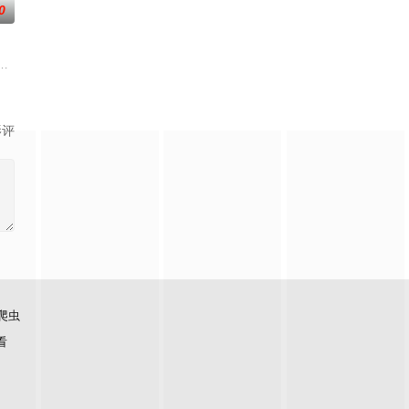
0
）叔侄档再度联手，制作规模、动作场面全部疯狂升级。玄理、冈田将生强势加盟
一个梦想都无所畏惧的十几岁，被现实挡住而受挫的二十几岁，像变成那样的
影评
爬虫
看