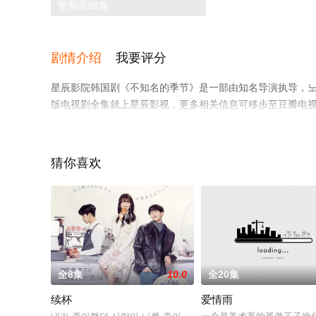
更新至06集
剧情介绍
我要评分
星辰影院韩国剧《不知名的季节》是一部由知名导演执导，노
版电视剧全集就上星辰影视，更多相关信息可移步至豆瓣电
猜你喜欢
全8集
10.0
全20集
续杯
爱情雨