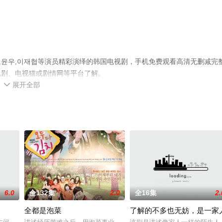
윤우,이재협等演员精彩演绎的韩国电视剧，手机免费观看高清无删减完
视剧、电视猫或剧情网等平台了解。
展开全部

6.0
全132集
2.0
全16集
2.
全都是泡菜
了解的不多也无妨，是一家