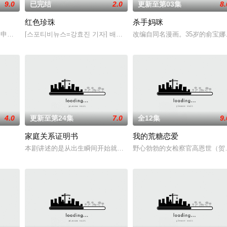
9.0
已完结
2.0
更新至第03集
8.
红色珍珠
杀手妈咪
专业的刑警，继续以财力同实力展开查案历险记。新上司朱惠拉（郑恩彩 饰）
尹仲勋,申正允,尹多英,金惠玉,鲜于在德,尹多勋,文喜京,李商淑,郑孝彬,李家豪,郑永琡
[스포티비뉴스=강효진 기자] 배우 박진희가 본격 컴백 활동에 나선다.7
改编自同名漫画。35岁的俞宝
4.0
更新至第24集
7.0
全12集
9.
家庭关系证明书
我的荒糖恋爱
婚诉讼的医师邻居。两对夫妻卷入连外遇都算小事的惊人秘密后，展开了一连串
本剧讲述的是从出生瞬间开始就被打上家庭崩溃烙印的一个孩子和面
野心勃勃的女检察官高恩世（贺