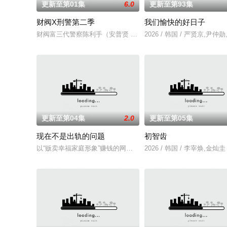
更新至第01集
6.0
更新至第93集
财阀X刑警第二季
我们愉快的好日子
财阀富三代警察陈利手（安普贤 饰）华丽回归，完美蜕变为成熟
2026 / 韩国 / 严贤京,
更新至第04集
2.0
更新至第05集
现在不是出轨的问题
初智齿
以“贩卖幸福家庭形象”赚钱的网红夫妇，与他们正陷入泥淖般离
2026 / 韩国 / 李宰焕,金灿圭