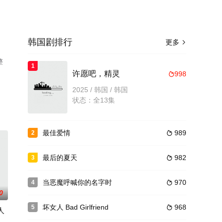
韩国剧排行
更多

整
1
许愿吧，精灵
998

2025 / 韩国 / 韩国
状态：全13集
最佳爱情
989
2

最后的夏天
982
3

当恶魔呼喊你的名字时
970
4

0
坏女人 Bad Girlfriend
968
5

人