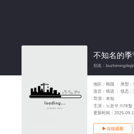
不知名的季
别名：buzhimingdejiji
地区：
韩国
类型：
语言：
韩语
状态：
导演：
未知
主演：
노윤우,이재협
更新时间：
2025-09-
在线观看
