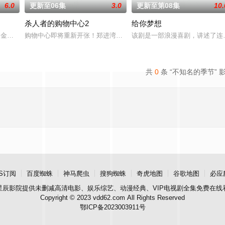
6.0
更新至06集
3.0
更新至第08集
10.
杀人者的购物中心2
给你梦想
성혁,金贤叙,정현웅
购物中心即将重新开张！郑进湾（李栋旭 饰）和郑智安（金慧峻 饰
该剧是一部浪漫喜剧，讲述了连
共
0
条 “不知名的季节” 
S订阅
百度蜘蛛
神马爬虫
搜狗蜘蛛
奇虎地图
谷歌地图
必应
星辰影院
提供未删减高清电影、娱乐综艺、动漫经典、VIP电视剧全集免费在线
Copyright © 2023 vdd62.com All Rights Reserved
鄂ICP备2023003911号