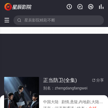






正当防卫(全集)
分享

别名：zhengdangfangwei
中国大陆
剧情,悬疑,内地剧,大陆
20