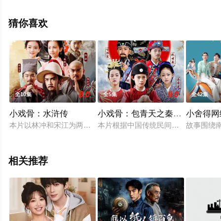
免费观看高清无删减完整版电视剧全集就上星辰影视，更
多相关信息可移步至豆瓣电视剧、电视猫或剧情网等平台
猜你喜欢
了解。
8.0
9.0
全10集
全5集
全42集
小戏骨：水浒传
小戏骨：包青天之秦香莲与陈世
小舍得网
本片以林冲和宋江为两条主线，保留了《水浒传》原著中鲁智深
本片根据中国传统民间故事《铡美案
故事围绕
相关推荐