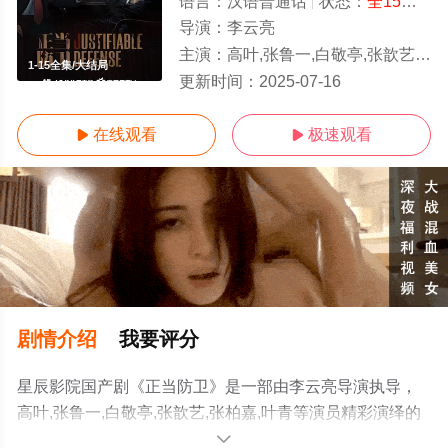
语言：
汉语普通话
状态：
全15集
- 
导演：
李云亮
主演：
高叶,张鲁一,白敬亭,张歆艺,张柏嘉,叶青
1-15全集/大结局
更新时间：
2025-07-16
在线观看
极速观看


剧情介绍
我要评分
星辰影院国产剧《正当防卫》是一部由李云亮导演执导，
高叶,张鲁一,白敬亭,张歆艺,张柏嘉,叶青等演员精彩演绎的
中国大陆电视剧，大结局剧情已揭晓（1-15全集），手机
