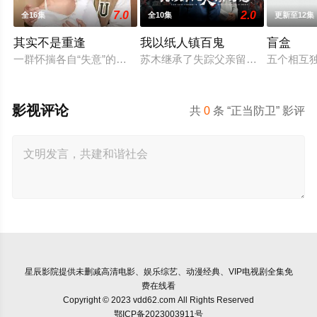
7.0
2.0
全16集
全10集
更新至12集
其实不是重逢
我以纸人镇百鬼
盲盒
一群怀揣各自“失意”的年轻人，在沿海小城南安相遇相知，他们
苏木继承了失踪父亲留下的白事馆，
五个相互独
影视评论
共
0
条 “正当防卫” 影评
星辰影院
提供未删减高清电影、娱乐综艺、动漫经典、VIP电视剧全集免
费在线看
Copyright © 2023 vdd62.com All Rights Reserved
鄂ICP备2023003911号