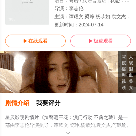
语言：
粤语 / 汉语普通话
状态：
正片
导演：
李志伦
主演：
谭耀文,梁琤,杨恭如,袁文杰,何珮瑜,林明祯,唐文龙,邓洢玲,吕珊,陆诗韵,赵善恒,杨潮凯,钟浩贤,吴云甫,
正片
更新时间：
2024-07-14
在线观看
极速观看


剧情介绍
我要评分
星辰影院剧情片《辣警霸王花：澳门行动 不義之戰》是一
部由李志伦导演执导，谭耀文,梁琤,杨恭如,袁文杰,何珮瑜,
林明祯,唐文龙,邓洢玲,吕珊,陆诗韵,赵善恒,杨潮凯,钟浩贤,
