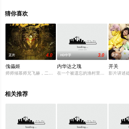
吴云甫,谢可逸,张文杰,小肥,陈慧敏,李等演员精彩演绎的中
国香港电影，手机免费观看高清无删减完整版电影大全就
猜你喜欢
上星辰影视，更多相关信息可移步至豆瓣电影、电视猫或
剧情网等平台了解。
4.0
3.0
正片
HD中字
正片
傀儡姬
内华达之瑰
开关
师师倾慕师兄飞赫，二人研制“十全傀儡人”时飞赫失踪，傀儡人
在一个被遗忘的渔村里，一艘船神秘
影片讲述处
相关推荐