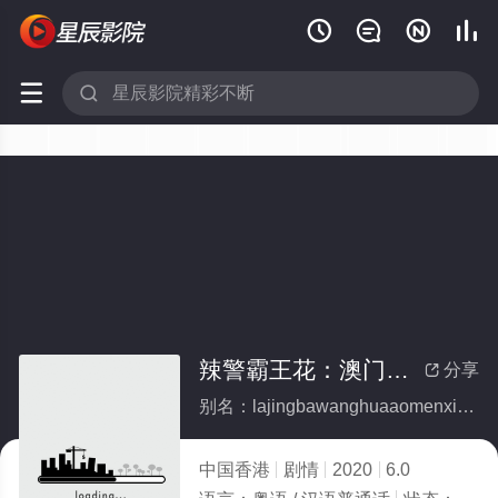






辣警霸王花：澳门行动 不義之戰
分享

别名：lajingbawanghuaaomenxingdongbuyizhizhan
中国香港
剧情
2020
6.0