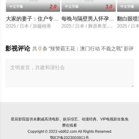
2.0
3.0
中文字幕
中文字幕
中文字幕
大家的妻子：住户专用洞口
每晚与隔壁男人怀孕性爱
翻白眼喷
2025 / 日本 / 加藤桃香
2025 / 日本 / 舞原希里,佐川金二
2025 / 
影视评论
共
0
条 “辣警霸王花：澳门行动 不義之戰” 影评
星辰影院
提供未删减高清电影、娱乐综艺、动漫经典、VIP电视剧全集免
费在线看
Copyright © 2023 vdd62.com All Rights Reserved
鄂ICP备2023003911号