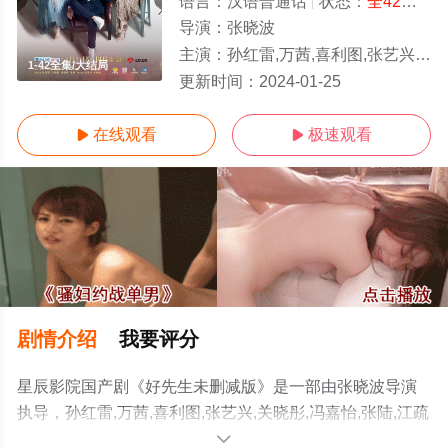
语言：
汉语普通话
状态：
全42集
- 
导演：
张晓波
主演：
孙红雷,万茜,喜利图,张艺兴,关晓彤,冯嘉怡,张陆,江疏影,董勇,王耀庆,王晴,李朵,郭彤彤,车晓,王志华,
1-42全集/大结局
更新时间：
2024-01-25
在线观看
极速观看


剧情介绍
我要评分
星辰影院国产剧《好先生未删减版》是一部由张晓波导演
执导，孙红雷,万茜,喜利图,张艺兴,关晓彤,冯嘉怡,张陆,江疏
影,董勇,王耀庆,王晴,李朵,郭彤彤,车晓,王志华,李文玲,张兰,
