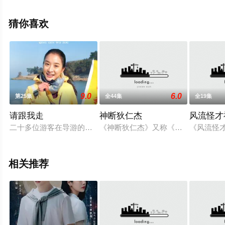
阿尔贝托·兰切洛蒂等演员精彩演绎的中国大陆电视剧，大
结局剧情已揭晓（1-42全集），手机免费观看高清无删减
猜你喜欢
完整版电视剧全集就上星辰影视，更多相关信息可移步至
豆瓣电视剧、电视猫或剧情网等平台了解。
9.0
6.0
第25集
全44集
全19集
请跟我走
神断狄仁杰
风流怪才
二十多位游客在导游的引导下，从合肥出发，经宁国，黄山、九
《神断狄仁杰》又称《神探狄仁杰4
《风流怪
相关推荐