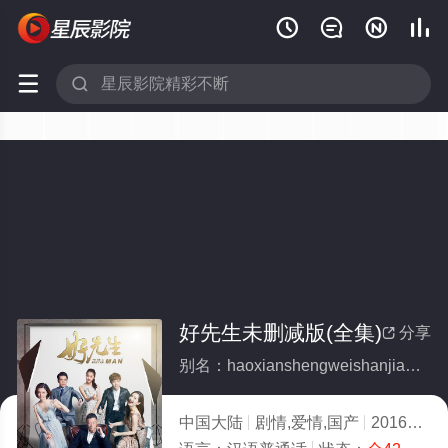






好先生未删减版(全集)
分享

别名：haoxianshengweishanjianban
中国大陆
剧情,爱情,国产
2016
5.0