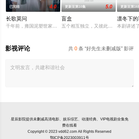
4.0
5.0
已完结
更新至第10集
更新至第16
长歌莫问
盲盒
凛冬下的
千年前，雍国泥塑世家楚门因进贡的“十二生肖”离奇流血炸裂，
五个相互独立，又彼此呼应的故事——
本剧讲述
影视评论
共
0
条 “好先生未删减版” 影评
星辰影院
提供未删减高清电影、娱乐综艺、动漫经典、VIP电视剧全集免
费在线看
Copyright © 2023 vdd62.com All Rights Reserved
鄂ICP备2023003911号