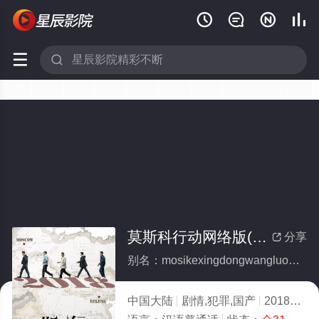






莫斯科行动网络版(全集)
分享

别名：mosikexingdongwangluoban
中国大陆
剧情,犯罪,国产
2018
5.0