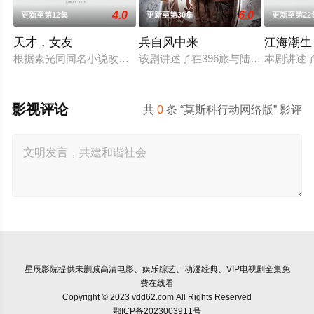
4.0
6.0
更新至第12集
更新至第30集
更新至第22
天才，女友
兵自风中来
江海潮生
根据素光同同名小说改编。江逾白长大以后，林知夏忽然对他说：
该剧讲述了在396旅与陆军步兵学院
本剧讲述
影视评论
共
0
条 “莫斯科行动网络版” 影评
星辰影院
提供未删减高清电影、娱乐综艺、动漫经典、VIP电视剧全集免
费在线看
Copyright © 2023 vdd62.com All Rights Reserved
鄂ICP备2023003911号