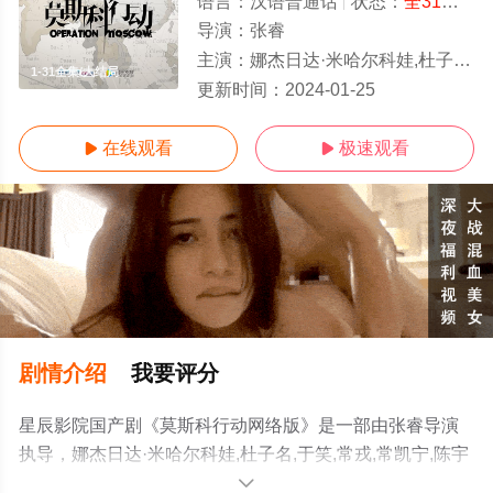
语言：
汉语普通话
状态：
全31集
- 
导演：
张睿
主演：
娜杰日达·米哈尔科娃,杜子名,于笑,常戎,常凯宁,陈宇星,易登林,张倩如,张宁江,吴楠,董博,吴明轩,满建武
1-31全集/大结局
更新时间：
2024-01-25
在线观看
极速观看


剧情介绍
我要评分
星辰影院国产剧《莫斯科行动网络版》是一部由张睿导演
执导，娜杰日达·米哈尔科娃,杜子名,于笑,常戎,常凯宁,陈宇
星,易登林,张倩如,张宁江,吴楠,董博,吴明轩,满建武,王戈,王
