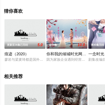
铁山,柳明明,张戈,孙等演员精彩演绎的中国大陆电视剧，大
结局剧情已揭晓（1-31全集），手机免费观看高清无删减
猜你喜欢
完整版电视剧全集就上星辰影视，更多相关信息可移步至
豆瓣电视剧、电视猫或剧情网等平台了解。
5.0
10.0
更新至36集已完结
全50集
第40集完结
痕迹（2020）
你和我的倾城时光网络版
一念时光
廖岩与梁麦琦都是国外学成归来的年轻刑事专家，他们分别运用
因为家族企业遇到经营困境，厉致诚
剧集改编
相关推荐