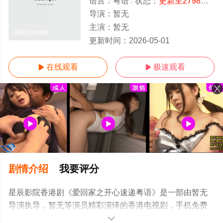
语言：
粤语
状态：
更新至2798集
- 
导演：
暂无
主演：
暂无
更新至2798集
更新时间：
2026-05-01
在线观看
极速观看


剧情介绍
我要评分
星辰影院香港剧《爱回家之开心速递粤语》是一部由暂无
导演执导，暂无等演员精彩演绎的香港电视剧，手机免费
观看高清无删减完整版电视剧全集就上星辰影视，更多相
