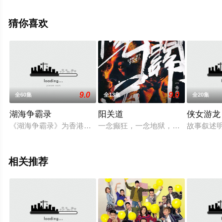
关信息可移步至豆瓣电视剧、电视猫或剧情网等平台了
解。
猜你喜欢
9.0
9.0
全60集
全13集
全20集
湖海争霸录
阳关道
侠女游龙
《湖海争霸录》为香港丽的电视（RTV）全盛时期制作的电视剧，
一念癫狂，一念地狱，三个互不相识，
故事叙述
相关推荐