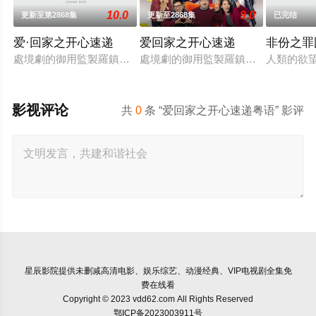
10.0
9.0
更新至第2868集
更新至2868集
已完结
爱·回家之开心速递
爱回家之开心速递
非份之罪
處境劇的御用監製羅鎮岳已經準備開拍新一套處境劇，暫定叫《愛
處境劇的御用監製羅鎮岳已經準備開拍
人類的欲
影视评论
共
0
条 “爱回家之开心速递粤语” 影评
星辰影院
提供未删减高清电影、娱乐综艺、动漫经典、VIP电视剧全集免
费在线看
Copyright © 2023 vdd62.com All Rights Reserved
鄂ICP备2023003911号