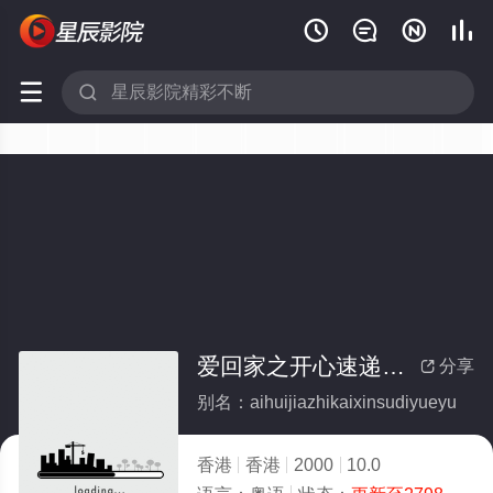






爱回家之开心速递粤语
分享

别名：aihuijiazhikaixinsudiyueyu
香港
香港
2000
10.0